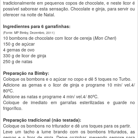
tradicionalmente em pequenos copos de chocolate, e neste licor é
possível saborear esta sensação. Chocolate e ginja, para servir ou
oferecer na noite de Natal.
Ingredientes para 6 garrafinhas:
(Fonte: MP Bimby, Dezembro, 2011)
10 bombons de chocolate com licor de cereja (
Mon Cheri
)
150 g de açúcar
4 gemas de ovo
330 g de licor de ginja
250 g de natas
Preparação na Bimby:
Coloque os bombons e o açúcar no copo e dê 5 toques no Turbo.
Adicione as gemas e o licor de ginja e programe 10 min/ vel.4/
80ºC.
Adicione as natas e programe 4 min/ vel.4/ 80ºC.
Coloque de imediato em garrafas esterilizadas e guarde no
frigorífico.
Preparação tradicional (não testada):
Coloque os bombons no triturador e dê uns toques para os partir.
Leve um tacho a lume brando com os bombons triturados, as
gemas e o licor de ginja. Deixe cozinhar, mexendo sempre para