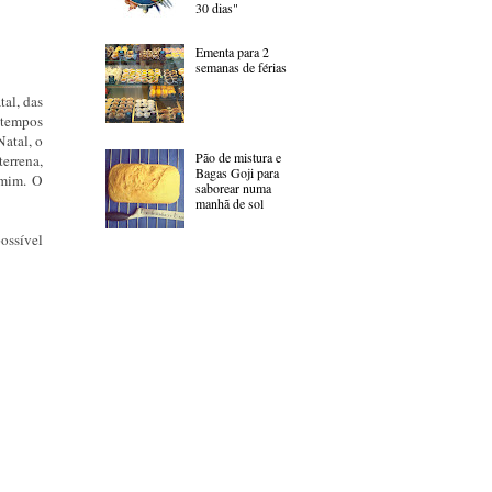
30 dias"
Ementa para 2
semanas de férias
al, das
s tempos
Natal, o
Pão de mistura e
errena,
Bagas Goji para
 mim. O
saborear numa
manhã de sol
ossível