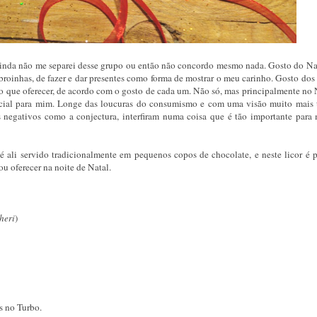
ainda não me separei desse grupo ou então não concordo mesmo nada. Gosto do Nat
as broinhas, de fazer e dar presentes como forma de mostrar o meu carinho. Gosto do
o que oferecer, de acordo com o gosto de cada um. Não só, mas principalmente no 
pecial para mim. Longe das loucuras do consumismo e com uma visão muito mais t
es negativos como a conjectura, interfiram numa coisa que é tão importante para
é ali servido tradicionalmente em pequenos copos de chocolate, e neste licor é p
ou oferecer na noite de Natal.
heri
)
s no Turbo.