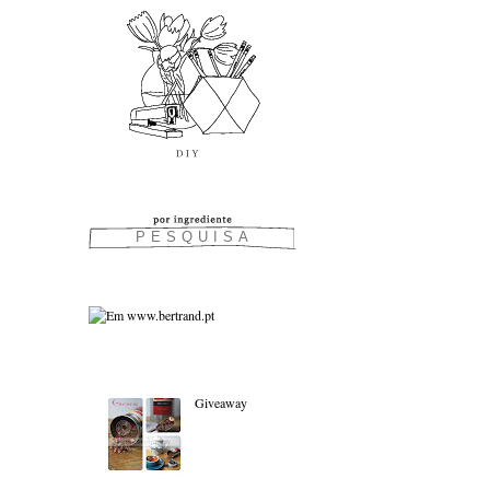
As favoritas:
Giveaway