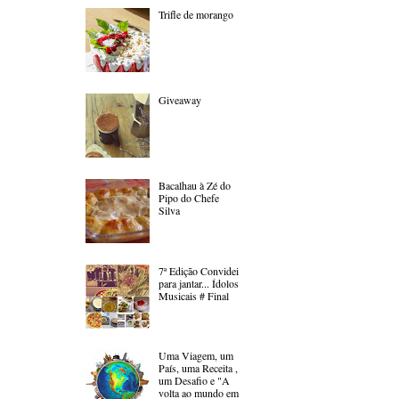
Trifle de morango
Giveaway
Bacalhau à Zé do
Pipo do Chefe
Silva
7ª Edição Convidei
para jantar... Ídolos
Musicais # Final
Uma Viagem, um
País, uma Receita ,
um Desafio e "A
volta ao mundo em