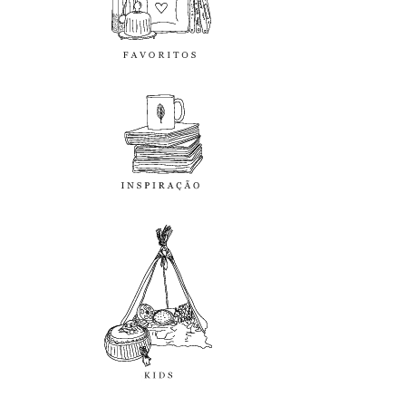
inspiração
kids
diy