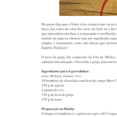
Há quem diga que o Natal é das crianças mas ou eu 
luzes, das cores, do calor das casas, do bolo rei e d
que antecedem esta data, e ir pensando e escolhendo 
sentido da palavra oferecer tem um significado es
simples e sentimental, tento não deixar que factor
Espírito Natalício!
O licor de ginja, tão conhecido da Vila de Óbidos, 
saborear esta sensação. Chocolate e ginja, para servir 
Ingredientes para 6 garrafinhas:
(Fonte: MP Bimby, Dezembro, 2011)
10 bombons de chocolate com licor de cereja (
Mon C
150 g de açúcar
4 gemas de ovo
330 g de licor de ginja
250 g de natas
Preparação na Bimby:
Coloque os bombons e o açúcar no copo e dê 5 toque