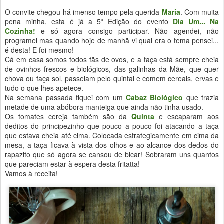
O convite chegou há imenso tempo pela querida
Maria
. Com muita
pena minha, esta é já a 5ª Edição do evento
Dia Um... Na
Cozinha!
e só agora consigo participar. Não agendei, não
programei mas quando hoje de manhã vi qual era o tema pensei...
é desta! E foi mesmo!
Cá em casa somos todos fãs de ovos, e a taça está sempre cheia
de ovinhos frescos e biológicos, das galinhas da Mãe, que quer
chova ou faça sol, passeiam pelo quintal e comem cereais, ervas e
tudo o que lhes apetece.
Na semana passada fiquei com um
Cabaz Biológico
que trazia
metade de uma abóbora manteiga que ainda não tinha usado.
Os tomates cereja também são da
Quinta
e escaparam aos
deditos do principezinho que pouco a pouco foi atacando a taça
que estava cheia até cima. Colocada estrategicamente em cima da
mesa, a taça ficava à vista dos olhos e ao alcance dos dedos do
rapazito que só agora se cansou de bicar! Sobraram uns quantos
que pareciam estar à espera desta fritatta!
Vamos à receita!