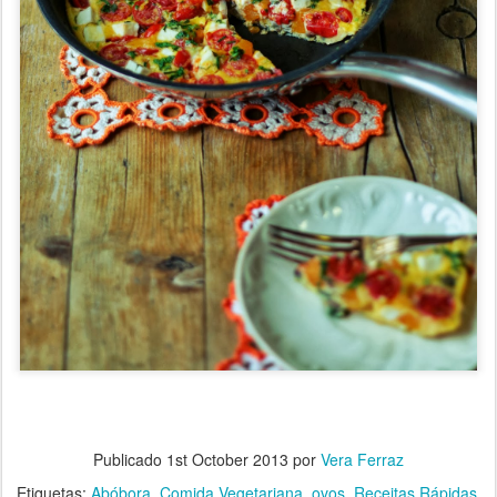
Publicado
1st October 2013
por
Vera Ferraz
Etiquetas:
Abóbora
Comida Vegetariana
ovos
Receitas Rápidas