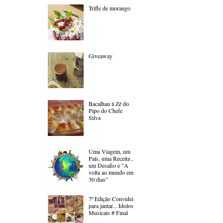
Trifle de morango
Giveaway
Bacalhau à Zé do
Pipo do Chefe
Silva
Uma Viagem, um
País, uma Receita ,
um Desafio e "A
volta ao mundo em
30 dias"
7ª Edição Convidei
para jantar... Ídolos
Musicais # Final