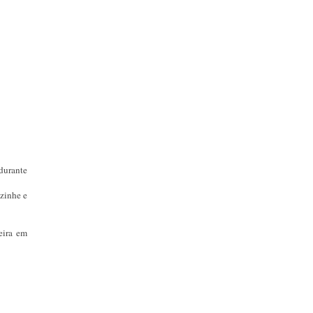
 durante
zinhe e
eira em