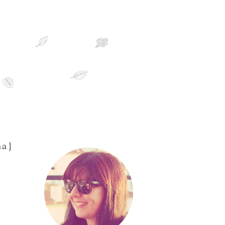
sobre mim
ha}