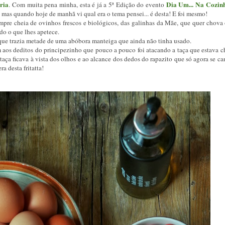
ria
Dia Um... Na Cozin
. Com muita pena minha, esta é já a 5ª Edição do evento
 mas quando hoje de manhã vi qual era o tema pensei... é desta! E foi mesmo!
empre cheia de ovinhos frescos e biológicos, das galinhas da Mãe, que quer chova 
udo o que lhes apetece.
que trazia metade de uma abóbora manteiga que ainda não tinha usado.
 aos deditos do principezinho que pouco a pouco foi atacando a taça que estava ch
aça ficava à vista dos olhos e ao alcance dos dedos do rapazito que só agora se c
a desta fritatta!