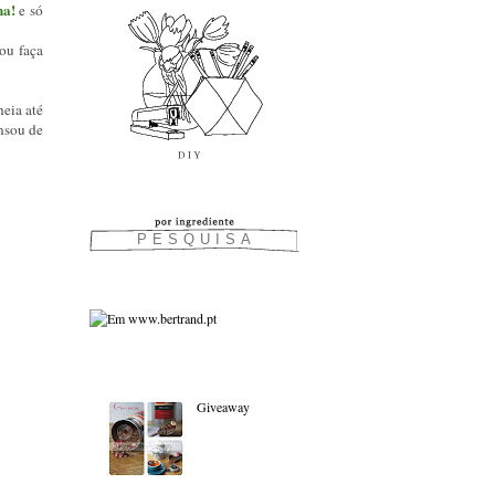
ha!
e só
ou faça
eia até
ansou de
As favoritas:
Giveaway