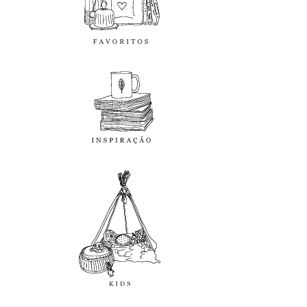
inspiração
kids
diy