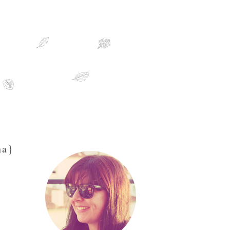
sobre mim
ha}