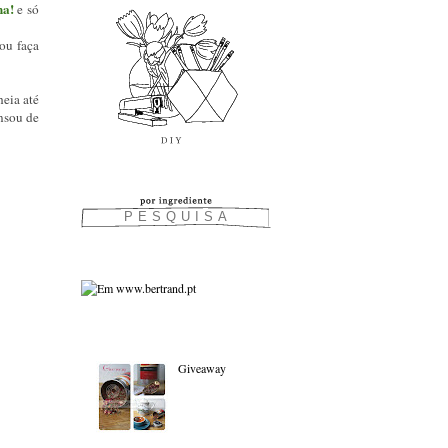
ha!
e só
ou faça
eia até
ansou de
As favoritas:
Giveaway