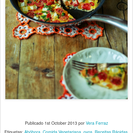
Publicado
1st October 2013
por
Vera Ferraz
Etiquetas:
Abóbora
Comida Vegetariana
ovos
Receitas Rápidas