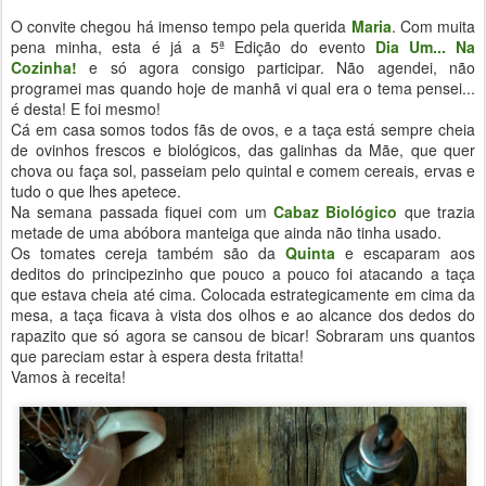
O convite chegou há imenso tempo pela querida
Maria
. Com muita
pena minha, esta é já a 5ª Edição do evento
Dia Um... Na
Cozinha!
e só agora consigo participar. Não agendei, não
programei mas quando hoje de manhã vi qual era o tema pensei...
é desta! E foi mesmo!
Cá em casa somos todos fãs de ovos, e a taça está sempre cheia
de ovinhos frescos e biológicos, das galinhas da Mãe, que quer
chova ou faça sol, passeiam pelo quintal e comem cereais, ervas e
tudo o que lhes apetece.
Na semana passada fiquei com um
Cabaz Biológico
que trazia
metade de uma abóbora manteiga que ainda não tinha usado.
Os tomates cereja também são da
Quinta
e escaparam aos
deditos do principezinho que pouco a pouco foi atacando a taça
que estava cheia até cima. Colocada estrategicamente em cima da
mesa, a taça ficava à vista dos olhos e ao alcance dos dedos do
rapazito que só agora se cansou de bicar! Sobraram uns quantos
que pareciam estar à espera desta fritatta!
Vamos à receita!