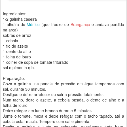
Ingredientes:
1/2 galinha caseira
1 alheira do
Mónico
(que trouxe de
Brangança
e andava perdida
na arca)
sobras de arroz
1 cebola
1 fio de azeite
1 dente de alho
1 folha de louro
1 colher de sopa de tomate triturado
sal e pimenta q.b.
Preparação:
Coza a galinha na panela de pressão em água temperada com
sal, durante 30 minutos.
Desligue e deixe arrefecer ou sair a pressão totalmente.
Num tacho, deite o azeite, a cebola picada, o dente de alho e a
folha de louro.
Deixe refogar em lume brando durante 5 minutos.
Junte o tomate, mexa e deixe refogar com o tacho tapado, até a
cebola estar macia. Tempere com sal e pimenta.
Desfie a galinha e junte ao refogado, encolvendo tudo bem.