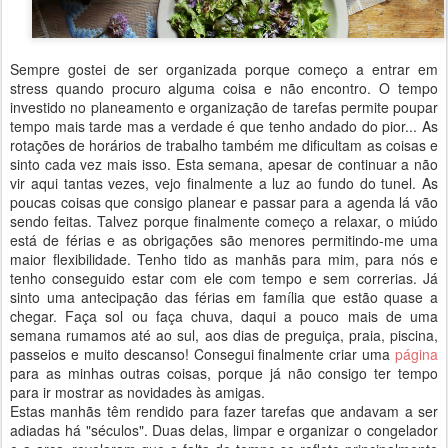
Sempre gostei de ser organizada porque começo a entrar em
stress quando procuro alguma coisa e não encontro. O tempo
investido no planeamento e organização de tarefas permite poupar
tempo mais tarde mas a verdade é que tenho andado do pior... As
rotações de horários de trabalho também me dificultam as coisas e
sinto cada vez mais isso. Esta semana, apesar de continuar a não
vir aqui tantas vezes, vejo finalmente a luz ao fundo do tunel. As
poucas coisas que consigo planear e passar para a agenda lá vão
sendo feitas. Talvez porque finalmente começo a relaxar, o miúdo
está de férias e as obrigações são menores permitindo-me uma
maior flexibilidade. Tenho tido as manhãs para mim, para nós e
tenho conseguido estar com ele com tempo e sem correrias. Já
sinto uma antecipação das férias em família que estão quase a
chegar. Faça sol ou faça chuva, daqui a pouco mais de uma
semana rumamos até ao sul, aos dias de preguiça, praia, piscina,
passeios e muito descanso! Consegui finalmente criar uma
página
para as minhas outras coisas, porque já não consigo ter tempo
para ir mostrar as novidades às amigas.
Estas manhãs têm rendido para fazer tarefas que andavam a ser
adiadas há "séculos". Duas delas, limpar e organizar o congelador