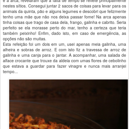
e a arca, revelaram que a falta de tempo se reflete principalmente
nestes sítios. Consegui juntar 2 sacos de coisas para levar para os
animais da quinta, pão e alguns legumes e descobri que felizmente
tenho uma mãe que não nos deixa passar fome! Na arca apenas
tinha coisas que trago de casa dela, frango, galinha e cabrito. Seria
perfeito se ela morasse perto do mar, tenho a certeza que teria
também peixinho! Enfim, dado isto, em caso de emergência, as
opções não são muitas.
Esta refeição foi um dois em um, usei apenas meia galinha, uma
alheira e sobras de arroz. E com isto fiz a travessa de arroz de
galinha e uma canja para o jantar. A acompanhar, uma salada de
alface crocante que trouxe da aldeia com umas flores de cebolinho
que estava a guardar para fazer vinagre e nunca mais arranjei
tempo...