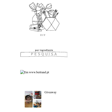
As favoritas:
Giveaway