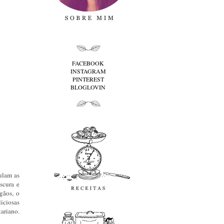
folha cima
FACEBOOK
INSTAGRAM
PINTEREST
BLOGLOVIN
folha baixo
Receitas
ulam as
scura e
gãos, o
favoritos
iciosas
ariano.