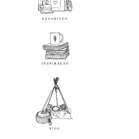
inspiração
kids
diy