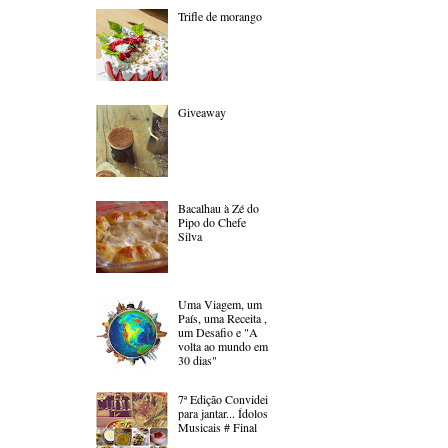
Trifle de morango
Giveaway
Bacalhau à Zé do
Pipo do Chefe
Silva
Uma Viagem, um
País, uma Receita ,
um Desafio e "A
volta ao mundo em
30 dias"
7ª Edição Convidei
para jantar... Ídolos
Musicais # Final