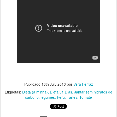
Publicado
13th July 2013
por
Vera Ferraz
Etiquetas:
Dieta (a minha)
Dieta 31 Dias
Jantar sem hidratos de
carbono
legumes
Peru
Tartes
Tomate