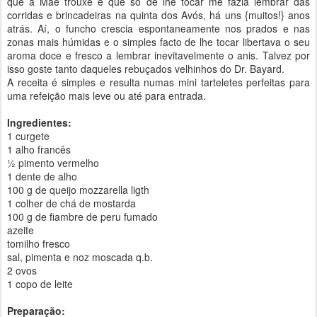
que a Mãe trouxe e que só de lhe tocar me fazia lembrar das
corridas e brincadeiras na quinta dos Avós, há uns {muitos!} anos
atrás. Aí, o funcho crescia espontaneamente nos prados e nas
zonas mais húmidas e o simples facto de lhe tocar libertava o seu
aroma doce e fresco a lembrar inevitavelmente o anis. Talvez por
isso goste tanto daqueles rebuçados velhinhos do Dr. Bayard.
A receita é simples e resulta numas mini tarteletes perfeitas para
uma refeição mais leve ou até para entrada.
Ingredientes:
1 curgete
1 alho francês
½ pimento vermelho
1 dente de alho
100 g de queijo mozzarella ligth
1 colher de chá de mostarda
100 g de fiambre de peru fumado
azeite
tomilho fresco
sal, pimenta e noz moscada q.b.
2 ovos
1 copo de leite
Preparação: