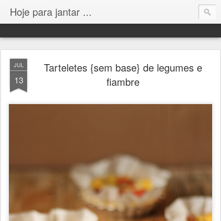
Hoje para jantar ...
Tarteletes {sem base} de legumes e
JUL
13
fiambre