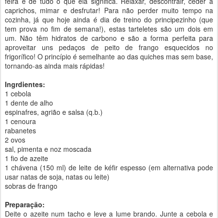
feira e de tudo o que ela significa. Relaxar, descontrair, ceder a
caprichos, mimar e desfrutar! Para não perder muito tempo na
cozinha, já que hoje ainda é dia de treino do principezinho (que
tem prova no fim de semana!), estas tarteletes são um dois em
um. Não têm hidratos de carbono e são a forma perfeita para
aproveitar uns pedaços de peito de frango esquecidos no
frigorífico! O princípio é semelhante ao das quiches mas sem base,
tornando-as ainda mais rápidas!
Ingrdientes:
1 cebola
1 dente de alho
espinafres, agrião e salsa (q.b.)
1 cenoura
rabanetes
2 ovos
sal, pimenta e noz moscada
1 fio de azeite
1 chávena (150 ml) de leite de kéfir espesso (em alternativa pode
usar natas de soja, natas ou leite)
sobras de frango
Preparação:
Deite o azeite num tacho e leve a lume brando. Junte a cebola e