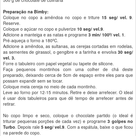
500 g de chocolate de culinária
Preparação na Bimby:
Coloque no copo a amêndoa no copo e triture
15 seg/ vel. 9
.
Reserve.
Coloque o açúcar no copo e pulverize
10 seg/ vel.9
.
Adicione a manteiga e as natas e programe
3 min/ 100º/ vel. 1
.
Pré-aqueça o forno a 180ºC.
Adicione a amêndoa, as sultanas, as cerejas cortadas em rodelas,
as sementes de girassol, o gengibre e a farinha e envolva
30 seg/
vel. 3.
Forre o tabuleiro com papel vegetal ou tapete de silicone.
Faça pequenos montinhos com uma colher de chá deste
preparado, deixando cerca de 5cm de espaço entre eles para que
possam expandir sem se tocar.
Coloque meia cereja no meio de cada montinho.
Leve ao forno por 12-15 minutos. Retire e deixe arrefecer. O ideal
é usar dois tabuleiros para que dê tempo de arrefecer antes de
retirar.
No copo limpo e seco, coloque o chocolate partido (o ideal é
triturar pequenas porções de cada vez) e programe
3 golpes no
Turbo
. Depois rale
5 seg/ vel.9
. Com a espátula, baixe o que ficou
na parede do copo.