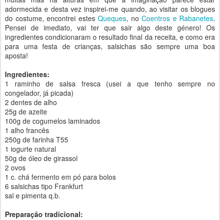
adormecida e desta vez inspirei-me quando, ao visitar os blogues
do costume, encontrei estes
Queques
, no
Coentros e Rabanetes
.
Pensei de imediato, vai ter que sair algo deste género! Os
ingredientes condicionaram o resultado final da receita, e como era
para uma festa de crianças, salsichas são sempre uma boa
aposta!
Ingredientes:
1 raminho de salsa fresca (usei a que tenho sempre no
congelador, já picada)
2 dentes de alho
25g de azeite
100g de cogumelos laminados
1 alho francês
250g de farinha T55
1 iogurte natural
50g de óleo de girassol
2 ovos
1 c. chá fermento em pó para bolos
6 salsichas tipo Frankfurt
sal e pimenta q.b.
Preparação tradicional: