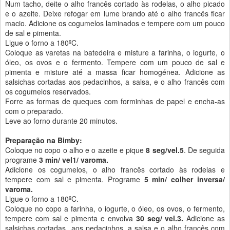
Num tacho, deite o alho francês cortado às rodelas, o alho picado
e o azeite. Deixe refogar em lume brando até o alho francês ficar
macio. Adicione os cogumelos laminados e tempere com um pouco
de sal e pimenta.
Ligue o forno a 180ºC.
Coloque as varetas na batedeira e misture a farinha, o iogurte, o
óleo, os ovos e o fermento. Tempere com um pouco de sal e
pimenta e misture até a massa ficar homogénea. Adicione as
salsichas cortadas aos pedacinhos, a salsa, e o alho francês com
os cogumelos reservados.
Forre as formas de queques com forminhas de papel e encha-as
com o preparado.
Leve ao forno durante 20 minutos.
Preparação na Bimby:
Coloque no copo o alho e o azeite e pique
8 seg/vel.5
. De seguida
programe
3 min/ vel1/ varoma.
Adicione os cogumelos, o alho francês cortado às rodelas e
tempere com sal e pimenta. Programe
5 min/ colher inversa/
varoma.
Ligue o forno a 180ºC.
Coloque no copo a farinha, o iogurte, o óleo, os ovos, o fermento,
tempere com sal e pimenta e envolva
30 seg/ vel.3.
Adicione as
salsichas cortadas aos pedacinhos, a salsa e o alho francês com