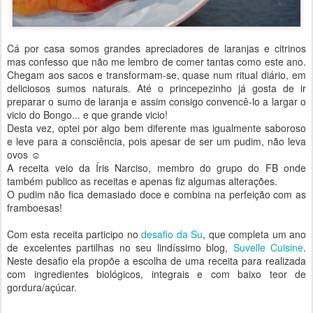
Cá por casa somos grandes apreciadores de laranjas e citrinos
mas confesso que não me lembro de comer tantas como este ano.
Chegam aos sacos e transformam-se, quase num ritual diário, em
deliciosos sumos naturais. Até o princepezinho já gosta de ir
preparar o sumo de laranja e assim consigo convencê-lo a largar o
vicio do Bongo... e que grande vicio!
Desta vez, optei por algo bem diferente mas igualmente saboroso
e leve para a consciência, pois apesar de ser um pudim, não leva
ovos ☺
A receita veio da Íris Narciso, membro do grupo do FB onde
também publico as receitas e apenas fiz algumas alterações.
O pudim não fica demasiado doce e combina na perfeição com as
framboesas!
Com esta receita participo no
desafio da Su
, que completa um ano
de excelentes partilhas no seu lindíssimo blog,
Suvelle Cuisine
.
Neste desafio ela propõe a escolha de uma receita para realizada
com ingredientes biológicos, integrais e com baixo teor de
gordura/açúcar.