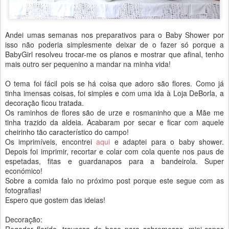
Andei umas semanas nos preparativos para o Baby Shower por
isso não poderia simplesmente deixar de o fazer só porque a
BabyGirl resolveu trocar-me os planos e mostrar que afinal, tenho
mais outro ser pequenino a mandar na minha vida!
O tema foi fácil pois se há coisa que adoro são flores. Como já
tinha imensas coisas, foi simples e com uma ida à Loja DeBorla, a
decoração ficou tratada.
Os raminhos de flores são de urze e rosmaninho que a Mãe me
tinha trazido da aldeia. Acabaram por secar e ficar com aquele
cheirinho tão característico do campo!
Os imprimíveis, encontrei
aqui
e adaptei para o baby shower.
Depois foi imprimir, recortar e colar com cola quente nos paus de
espetadas, fitas e guardanapos para a bandeirola. Super
económico!
Sobre a comida falo no próximo post porque este segue com as
fotografias!
Espero que gostem das ideias!
Decoração: