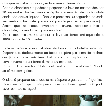
Coloque as natas numa caçarola e leve ao lume brando.
Parta o chocolate em pedaços pequenos e leve ao microondas por
30 segundos. Retire, mexa e repita a operação de o chocolate
ainda não estiver líquido. (Repita o processo 30 segundos de cada
vez senão o chocolate queima porque atinge altas temperaturas)
Assim que as natas levantarem fervura, acrescente-lhes o
chocolate, mexendo bem para envolver.
Deite esta mistura na tarteira e leve ao forno pré-aquecido a
180ºC, durante 15 minutos.
Fatie as pêras e puxe o tabuleiro do forno com a tarteira para fora.
Disponha cuidadosamente as fatias de pêra por cima do recheio
que já deve estar mais firme. Enfeite com nozes picadas.
Leve novamente ao forno durante 20 minutos.
Retire e deixe arrefecer totalmente antes de desenformar. Pincele
as pêras com geleia.
O ideal é preparar esta receita na véspera e guardar no frigorífico.
Fica uma tarte que mais parece um bombom gigante! Só pode
fazer bem ao coração!