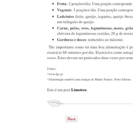
Fruta
: 2 porções/dia. Uma porção corresponde 
Vegetais
: 3 porções/ dia. Uma porção correspo
Laticínios
(leite, queijo, iogurtes, queijo fres
um triângulo de queijo.
Carne, peixe, ovos, leguminosas, nozes, grã
chávena de leguminosas cozidas, 20 g de nozes
Gorduras e doces
: reduzidos ao máximo.
Tão importante como ter uma boa alimentação é prat
exercício 60 minutos por dia. Exercícios como nataçã
ossos. Estes devem ser praticados duas vezes por sem
Fontes:
*www.dgs.pt
*Alimentação saudável para crianças de Mandy Francis, Porto Editora.
Limetree
Este é um post
.