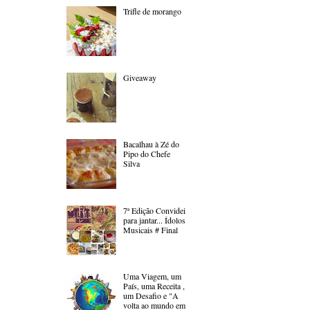
Trifle de morango
Giveaway
Bacalhau à Zé do
Pipo do Chefe
Silva
7ª Edição Convidei
para jantar... Ídolos
Musicais # Final
Uma Viagem, um
País, uma Receita ,
um Desafio e "A
volta ao mundo em