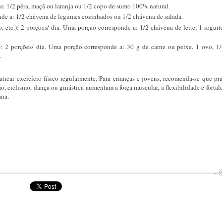
a: 1/2 pêra, maçã ou laranja ou 1/2 copo de sumo 100% natural.
nde a: 1/2 chávena de legumes cozinhados ou 1/2 chávena de salada.
co, etc.): 2 porções/ dia. Uma porção corresponde a: 1/2 chávena de leite, 1 iogurt
o
: 2 porções/ dia. Uma porção corresponde a: 30 g de carne ou peixe, 1 ovo, 1
.
icar exercício físico regularmente. Para crianças e jovens, recomenda-se que pr
o, ciclismo, dança ou ginástica aumentam a força muscular, a flexibilidade e forta
ana.