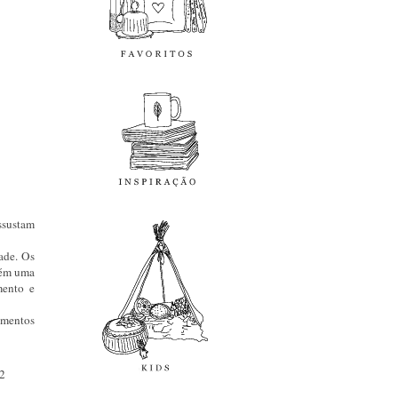
inspiração
kids
ssustam
dade. Os
bém uma
mento e
limentos
/2
diy