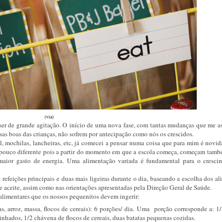
(via)
er de grande agitação. O início de uma nova fase, com tantas mudanças que me a
as boas das crianças, não sofrem por antecipação como nós os crescidos.
l, mochilas, lancheiras, etc, já comecei a pensar numa coisa que para mim é novi
pouco diferente pois a partir do momento em que a escola começa, começam tam
maior gasto de energia. Uma alimentação variada é fundamental para o cresci
 refeições principais e duas mais ligeiras durante o dia, baseando a escolha dos a
 aceite, assim como nas orientações apresentadas pela Direção Geral de Saúde.
alimentares que os nossos pequenitos devem ingerir:
as, arroz, massa, flocos de cereais): 6 porções/ dia. Uma porção corresponde a: 1
inhados, 1/2 chávena de flocos de cereais, duas batatas pequenas cozidas.