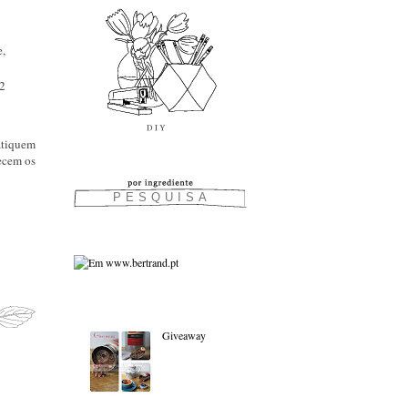
e,
/2
atiquem
lecem os
As favoritas:
Giveaway