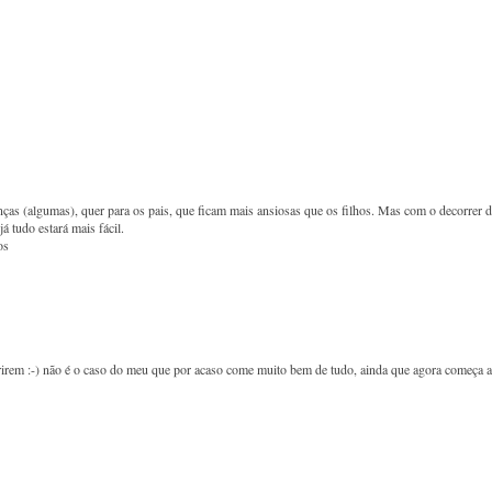
nças (algumas), quer para os pais, que ficam mais ansiosas que os filhos. Mas com o decorrer 
á tudo estará mais fácil.
os
aderirem :-) não é o caso do meu que por acaso come muito bem de tudo, ainda que agora começa a