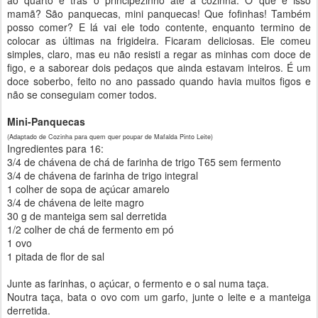
ao quarto e trás o principezinho até à cozinha. O que é isso
mamã? São panquecas, mini panquecas! Que fofinhas! Também
posso comer? E lá vai ele todo contente, enquanto termino de
colocar as últimas na frigideira. Ficaram deliciosas. Ele comeu
simples, claro, mas eu não resisti a regar as minhas com doce de
figo, e a saborear dois pedaços que ainda estavam inteiros. É um
doce soberbo, feito no ano passado quando havia muitos figos e
não se conseguiam comer todos.
Mini-Panquecas
(Adaptado de Cozinha para quem quer poupar de Mafalda Pinto Leite)
Ingredientes para 16:
3/4 de chávena de chá de farinha de trigo T65 sem fermento
3/4 de chávena de farinha de trigo integral
1 colher de sopa de açúcar amarelo
3/4 de chávena de leite magro
30 g de manteiga sem sal derretida
1/2 colher de chá de fermento em pó
1 ovo
1 pitada de flor de sal
Junte as farinhas, o açúcar, o fermento e o sal numa taça.
Noutra taça, bata o ovo com um garfo, junte o leite e a manteiga
derretida.