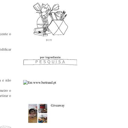
scente o
dificar
a e não
meiro o
tirar o
As favoritas:
Giveaway