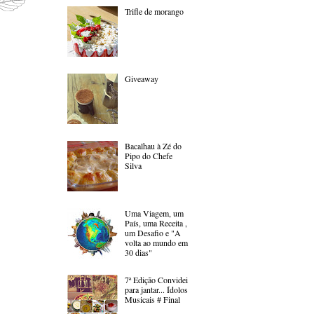
Trifle de morango
Giveaway
Bacalhau à Zé do
Pipo do Chefe
Silva
Uma Viagem, um
País, uma Receita ,
um Desafio e "A
volta ao mundo em
30 dias"
7ª Edição Convidei
para jantar... Ídolos
Musicais # Final