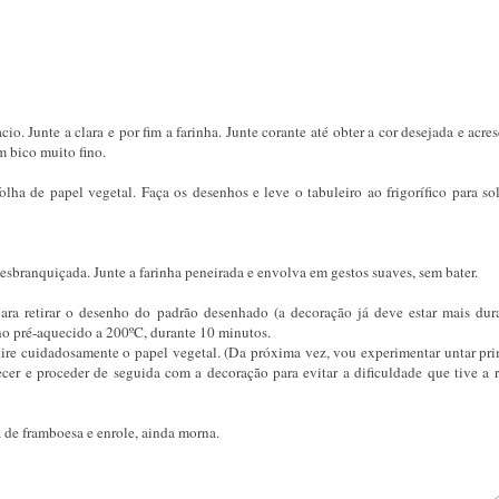
. Junte a clara e por fim a farinha. Junte corante até obter a cor desejada e acre
m bico muito fino.
a de papel vegetal. Faça os desenhos e leve o tabuleiro ao frigorífico para soli
esbranquiçada. Junte a farinha peneirada e envolva em gestos suaves, sem bater.
ara retirar o desenho do padrão desenhado (a decoração já deve estar mais dur
orno pré-aquecido a 200ºC, durante 10 minutos.
etire cuidadosamente o papel vegetal. (Da próxima vez, vou experimentar untar pri
cer e proceder de seguida com a decoração para evitar a dificuldade que tive a re
 de framboesa e enrole, ainda morna.