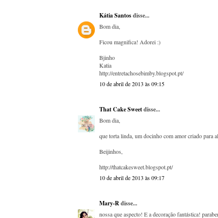
Kátia Santos
disse...
Bom dia,
Ficou magnifica! Adorei :)
Bjinho
Katia
http://entretachosebimby.blogspot.pt/
10 de abril de 2013 às 09:15
That Cake Sweet
disse...
Bom dia,
que torta linda, um docinho com amor criado para a
Beijinhos,
http://thatcakesweet.blogspot.pt/
10 de abril de 2013 às 09:17
Mary-R
disse...
nossa que aspecto! E a decoração fantástica! parabe