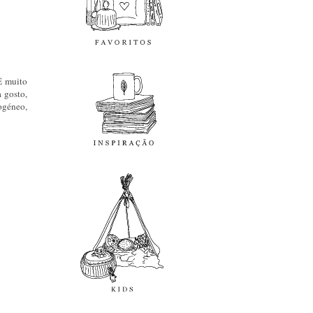
inspiração
É muito
a gosto,
ogéneo,
kids
diy