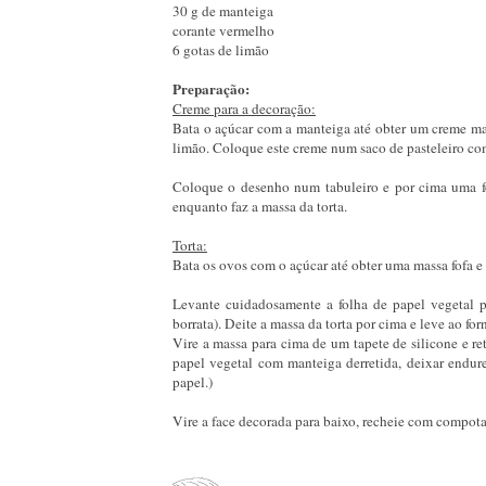
30 g de manteiga
corante vermelho
6 gotas de limão
Preparação:
Creme para a decoração:
Bata o açúcar com a manteiga até obter um creme macio
limão. Coloque este creme num saco de pasteleiro co
Coloque o desenho num tabuleiro e por cima uma folh
enquanto faz a massa da torta.
Torta:
Bata os ovos com o açúcar até obter uma massa fofa e 
Levante cuidadosamente a folha de papel vegetal p
borrata). Deite a massa da torta por cima e leve ao f
Vire a massa para cima de um tapete de silicone e r
papel vegetal com manteiga derretida, deixar endure
papel.)
Vire a face decorada para baixo, recheie com compota