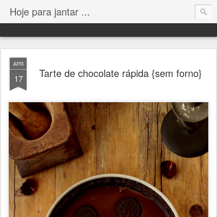
Hoje para jantar ...
APR
Tarte de chocolate rápida {sem forno}
17