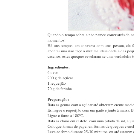
Quando o tempo sobra e não parece correr atrás de nó
momentos!
Há uns tempos, em conversa com uma pessoa, ela fa
apontei mas não faço a mínima ideia onde e das peque
caseiros, estes queques revelaram-se uma verdadeira 
Ingredientes:
6 ovos
200 g de açúcar
1 requeijão
70 g de farinha
Preparação:
Bata as gemas com o açúcar até obter um creme macio
Esmague o requeijão com um garfo e junte à massa. Ba
Ligue o forno a 180ºC.
Bata as claras em castelo, com uma pitada de sal, e ju
Coloque formas de papel em formas de queques e ench
Leve ao forno durante 25-30 minutos, ou até estarem c