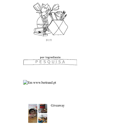
As favoritas:
Giveaway