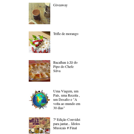
Giveaway
Trifle de morango
Bacalhau à Zé do
Pipo do Chefe
Silva
Uma Viagem, um
País, uma Receita ,
um Desafio e "A
volta ao mundo em
30 dias"
7ª Edição Convidei
para jantar... Ídolos
Musicais # Final