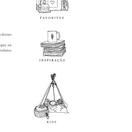
inspiração
m desses
 que eu
produtos
kids
diy