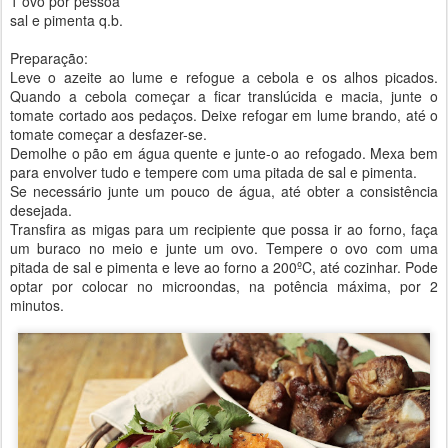
1 ovo por pessoa
sal e pimenta q.b.
Preparação:
Leve o azeite ao lume e refogue a cebola e os alhos picados.
Quando a cebola começar a ficar translúcida e macia, junte o
tomate cortado aos pedaços. Deixe refogar em lume brando, até o
tomate começar a desfazer-se.
Demolhe o pão em água quente e junte-o ao refogado. Mexa bem
para envolver tudo e tempere com uma pitada de sal e pimenta.
Se necessário junte um pouco de água, até obter a consistência
desejada.
Transfira as migas para um recipiente que possa ir ao forno, faça
um buraco no meio e junte um ovo. Tempere o ovo com uma
pitada de sal e pimenta e leve ao forno a 200ºC, até cozinhar. Pode
optar por colocar no microondas, na potência máxima, por 2
minutos.