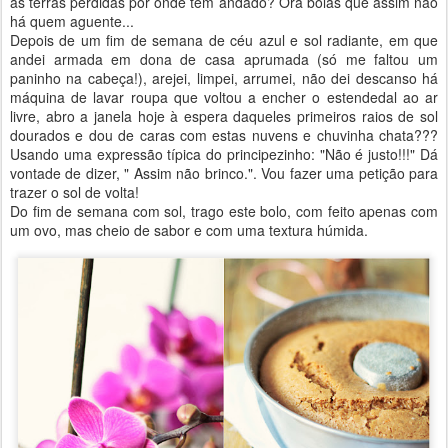
às terras perdidas por onde tem andado? Ora bolas que assim não
há quem aguente...
Depois de um fim de semana de céu azul e sol radiante, em que
andei armada em dona de casa aprumada (só me faltou um
paninho na cabeça!), arejei, limpei, arrumei, não dei descanso há
máquina de lavar roupa que voltou a encher o estendedal ao ar
livre, abro a janela hoje à espera daqueles primeiros raios de sol
dourados e dou de caras com estas nuvens e chuvinha chata???
Usando uma expressão típica do principezinho: "Não é justo!!!" Dá
vontade de dizer, " Assim não brinco.". Vou fazer uma petição para
trazer o sol de volta!
Do fim de semana com sol, trago este bolo, com feito apenas com
um ovo, mas cheio de sabor e com uma textura húmida.