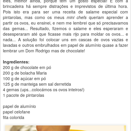
eles, melhor ainda, porque têm um gosto especial! E com a
brincadeira há sempre distrações e imprevistos de última hora.
Pois isto era para ser uma receita de salame especial com
pintarolas, mas como os meus
mini chefs
queriam aprender a
partir os ovos, eu ensinei, e nem me lembrei que só precisavamos
das gemas... Resultado, fizemos o salame e eles esperaram e
desesperaram até que ficasse mais rijo para moldar os ovos... e
nada... A solução foi colocar uns em cascas de ovos vazias e
lavadas e outros embrulhados em papel de alumínio quase a fazer
lembrar um Dom Rodrigo mas de chocolate!
Ingredientes:
200 g de chocolate em pó
200 g de bolacha Maria
100 g de açúcar em pó
125 g de manteiga sem sal derretida
4 gemas (ups...colocámos os ovos inteiros!)
1 pacote de pintarolas
papel de alumínio
papel celofane
fita colorida