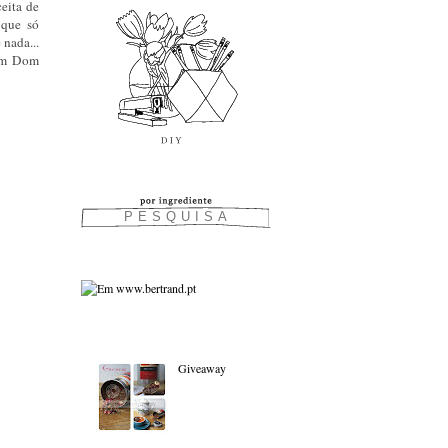
eita de
 que só
 nada...
 um Dom
As favoritas:
Giveaway