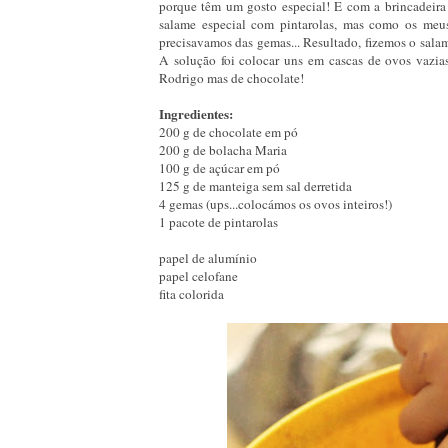
porque têm um gosto especial! E com a brincadeira h
salame especial com pintarolas, mas como os me
precisavamos das gemas... Resultado, fizemos o salame
A solução foi colocar uns em cascas de ovos vazi
Rodrigo mas de chocolate!
Ingredientes:
200 g de chocolate em pó
200 g de bolacha Maria
100 g de açúcar em pó
125 g de manteiga sem sal derretida
4 gemas (ups...colocámos os ovos inteiros!)
1 pacote de pintarolas
papel de alumínio
papel celofane
fita colorida