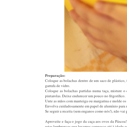
Preparação:
Coloque as bolachas dentro de um saco de plástico,
garrafa de vidro.
Coloque as bolachas partidas numa taça, misture o 
pintarolas. Deixe endurecer um pouco no frigorífico.
Unte as mãos com manteiga ou margarina e molde os 
Envolva cuidadosamente em papel de alumínio para n
Se seguir a receita (sem enganos como nós!), não vai 
Aproveite e faça o jogo da caça aos ovos da Páscoa!
estas lembranças que levamos connosco até à idade a