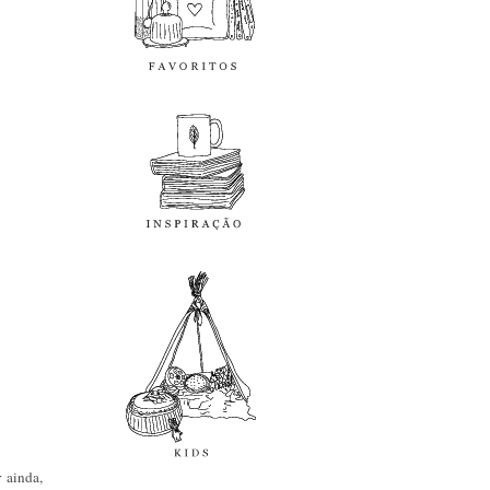
inspiração
kids
diy
 ainda,