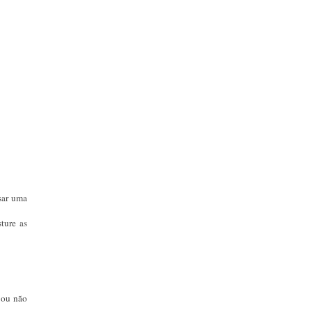
sar uma
ture as
 ou não