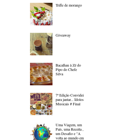
Trifle de morango
Giveaway
Bacalhau à Zé do
Pipo do Chefe
Silva
7ª Edição Convidei
para jantar... Ídolos
Musicais # Final
Uma Viagem, um
País, uma Receita ,
um Desafio e "A
volta ao mundo em