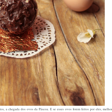
s, a chegada dos ovos da Páscoa. E se esses ovos forem feitos por eles, melhor