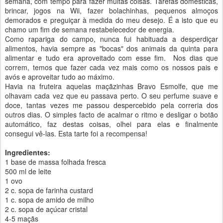
semana, com tempo para fazer muitas coisas. Tarefas domésticas,
brincar, jogos na Wii, fazer bolachinhas, pequenos almoços
demorados e preguiçar à medida do meu desejo. É a isto que eu
chamo um fim de semana restabelecedor de energia.
Como rapariga do campo, nunca fui habituada a desperdiçar
alimentos, havia sempre as "bocas" dos animais da quinta para
alimentar e tudo era aproveitado com esse fim. Nos dias que
correm, temos que fazer cada vez mais como os nossos pais e
avós e aproveitar tudo ao máximo.
Havia na fruteira aquelas maçãzinhas Bravo Esmolfe, que me
olhavam cada vez que eu passava perto. O seu perfume suave e
doce, tantas vezes me passou despercebido pela correria dos
outros dias. O simples facto de acalmar o ritmo e desligar o botão
automático, faz destas coisas, olhei para elas e finalmente
consegui vê-las. Esta tarte foi a recompensa!
Ingredientes:
1 base de massa folhada fresca
500 ml de leite
1 ovo
2 c. sopa de farinha custard
1 c. sopa de amido de milho
2 c. sopa de açúcar cristal
4-5 maçãs