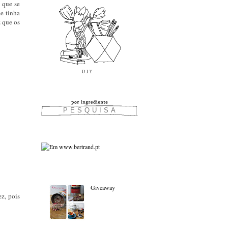
s que se
e tinha
z que os
As favoritas:
Giveaway
z, pois