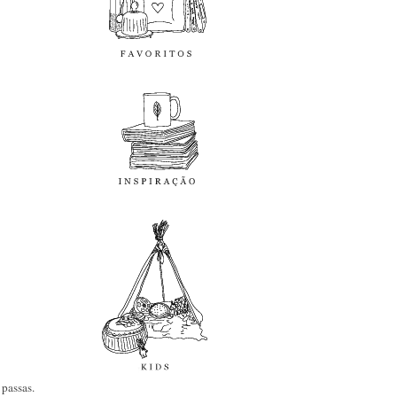
inspiração
kids
diy
passas.