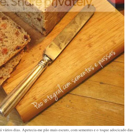
á vários dias. Apetecia-me pão mais escuro, com sementes e o toque adocicado das 