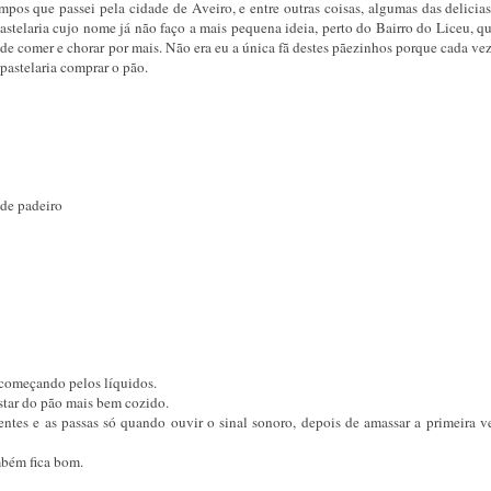
mpos que passei pela cidade de Aveiro, e entre outras coisas, algumas das delicia
telaria cujo nome já não faço a mais pequena ideia, perto do Bairro do Liceu, qu
de comer e chorar por mais. Não era eu a única fã destes pãezinhos porque cada ve
 pastelaria comprar o pão.
 de padeiro
 começando pelos líquidos.
star do pão mais bem cozido.
entes e as passas só quando ouvir o sinal sonoro, depois de amassar a primeira ve
mbém fica bom.