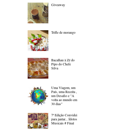
Giveaway
Trifle de morango
Bacalhau à Zé do
Pipo do Chefe
Silva
Uma Viagem, um
País, uma Receita ,
um Desafio e "A
volta ao mundo em
30 dias"
7ª Edição Convidei
para jantar... Ídolos
Musicais # Final