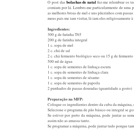
bolachas de natal
O post das
fez-me relembrar os te
comiam por lá. Lembro-me particularmente de uma pas
as melhores broas de mel e uns pãezinhos com passas 
meus pais me iam visitar, lá iam eles religiosamente à
Ingredientes:
300 g de farinha T65
200 g de farinha integral
1 c. sopa de mel
2 c. chá de sal
2 c. chá fermento biológico seco ou 15 g de fermento
500 ml de água
1 c. sopa de sementes de linhaça escura
1 c. sopa de sementes de linhaça clara
1 c. sopa de sementes de sésamo
1 c. sopa de sementes de papoila
2 punhados de passas douradas (quantidade a gosto)
Preparação na MFP:
Coloque os ingredientes dentro da cuba da máquina,
Selecione o programa de pão básico ou integral se go
Se estiver por perto da máquina, pode juntar as sem
assim não as amassa tanto.
Se programar a máquina, pode juntar tudo porque ta