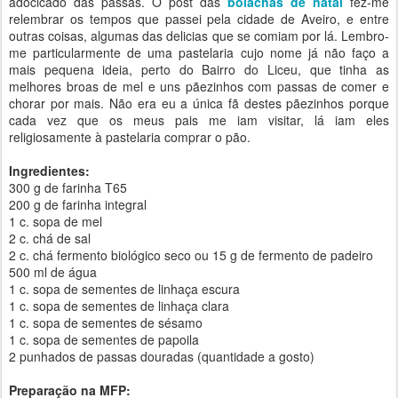
adocicado das passas. O post das
bolachas de natal
fez-me
relembrar os tempos que passei pela cidade de Aveiro, e entre
outras coisas, algumas das delicias que se comiam por lá. Lembro-
me particularmente de uma pastelaria cujo nome já não faço a
mais pequena ideia, perto do Bairro do Liceu, que tinha as
melhores broas de mel e uns pãezinhos com passas de comer e
chorar por mais. Não era eu a única fã destes pãezinhos porque
cada vez que os meus pais me iam visitar, lá iam eles
religiosamente à pastelaria comprar o pão.
Ingredientes:
300 g de farinha T65
200 g de farinha integral
1 c. sopa de mel
2 c. chá de sal
2 c. chá fermento biológico seco ou 15 g de fermento de padeiro
500 ml de água
1 c. sopa de sementes de linhaça escura
1 c. sopa de sementes de linhaça clara
1 c. sopa de sementes de sésamo
1 c. sopa de sementes de papoila
2 punhados de passas douradas (quantidade a gosto)
Preparação na MFP: