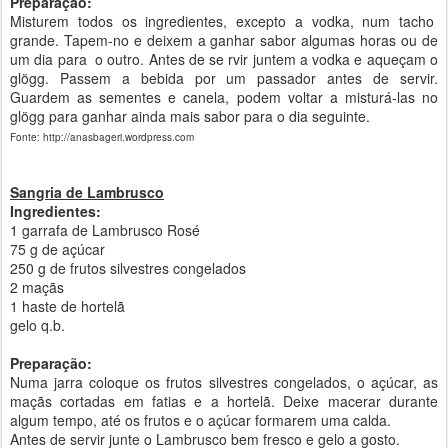
Preparação:
Misturem todos os ingredientes, excepto a vodka, num tacho
grande. Tapem-no e deixem a ganhar sabor algumas horas ou de
um dia para o outro. Antes de se rvir juntem a vodka e aqueçam o
glögg. Passem a bebida por um passador antes de servir.
Guardem as sementes e canela, podem voltar a misturá-las no
glögg para ganhar ainda mais sabor para o dia seguinte.
Fonte: http://anasbageri.wordpress.com
Sangria de Lambrusco
Ingredientes:
1 garrafa de Lambrusco Rosé
75 g de açúcar
250 g de frutos silvestres congelados
2 maçãs
1 haste de hortelã
gelo q.b.
Preparação:
Numa jarra coloque os frutos silvestres congelados, o açúcar, as
maçãs cortadas em fatias e a hortelã. Deixe macerar durante
algum tempo, até os frutos e o açúcar formarem uma calda.
Antes de servir junte o Lambrusco bem fresco e gelo a gosto.