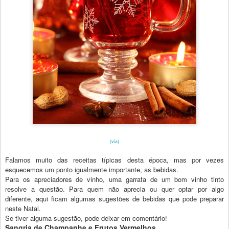
(via)
Falamos muito
das receitas típicas desta
época
,
mas
por vezes
esquecemos um ponto igualmente importante
, as bebidas.
Para os apreci
adores de vinho,
um
a garrafa de u
m bom vinh
o tinto
resolve
a questão. Para quem não
a
precia ou quer optar
po
r algo
difere
nte
, aqui ficam al
gumas sugestões de bebi
das
que pode prepa
rar
neste Natal.
Se tiver
alguma
sugestão, pode deixar em comentário
!
Sangria de Champanhe e Frutos Vermelhos