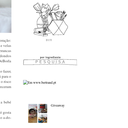
oração:
 e velas
 brancas
edondos
DeBorla
o fazer,
i para o
 o risco
areceram
As favoritas:
o a bebé
Giveaway
só gosta
ho a-do-