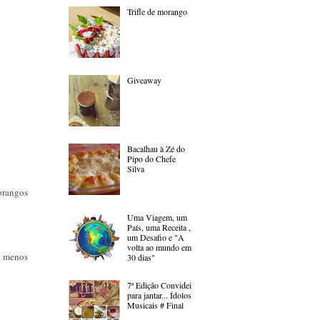
Trifle de morango
Giveaway
Bacalhau à Zé do
Pipo do Chefe
Silva
morangos
Uma Viagem, um
País, uma Receita ,
um Desafio e "A
volta ao mundo em
lo menos
30 dias"
7ª Edição Convidei
para jantar... Ídolos
Musicais # Final