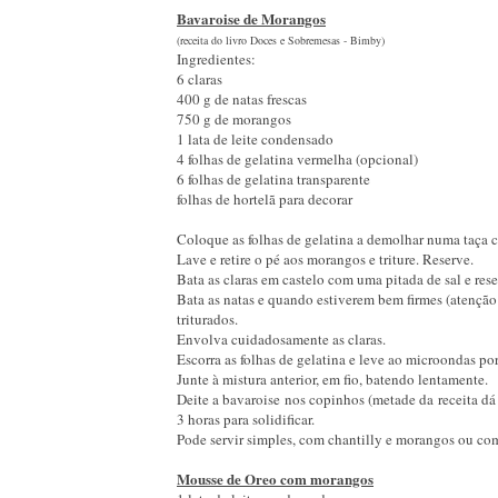
Bavaroise de Morangos
(receita do livro Doces e Sobremesas - Bimby)
Ingredientes:
6 claras
400 g de natas frescas
750 g de morangos
1 lata de leite condensado
4 folhas de gelatina vermelha (opcional)
6 folhas de gelatina transparente
folhas de hortelã para decorar
Coloque as folhas de gelatina a demolhar numa taça c
Lave e retire o pé aos morangos e triture. Reserve.
Bata as claras em castelo com uma pitada de sal e rese
Bata as natas e quando estiverem bem firmes (atenção
triturados.
Envolva cuidadosamente as claras.
Escorra as folhas de gelatina e leve ao microondas por
Junte à mistura anterior, em fio, batendo lentamente.
Deite a bavaroise nos copinhos (metade da receita dá
3 horas para solidificar.
Pode servir simples, com chantilly e morangos ou co
Mousse de Oreo com morangos