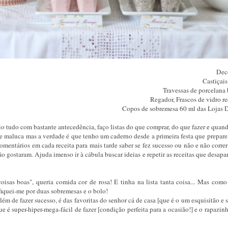
Dec
Castiçais
Travessas de porcelana
Regador, Frascos de vidro r
Copos de sobremesa 60 ml das Lojas 
o tudo com bastante antecedência, faço listas do que comprar, do que fazer e quand
te maluca mas a verdade é que tenho um caderno desde a primeira festa que prepare
entários em cada receita para mais tarde saber se fez sucesso ou não e não correr
ão gostaram. Ajuda imenso ir à cábula buscar ideias e repetir as receitas que desap
"coisas boas", queria comida cor de rosa! E tinha na lista tanta coisa... Mas com
 e fiquei-me por duas sobremesas e o bolo!
m de fazer sucesso, é das favoritas do senhor cá de casa [que é o um esquisitão e 
ue é super-hiper-mega-fácil de fazer [condição perfeita para a ocasião!] e o rapazin