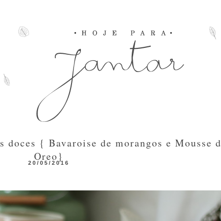
s doces { Bavaroise de morangos e Mousse 
Oreo}
20/05/2016