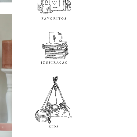
inspiração
kids
diy