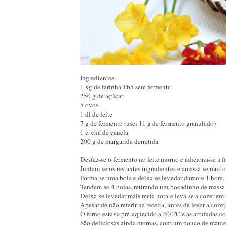
Ingredientes:
1 kg de farinha T65 sem fermento
250 g de açúcar
5 ovos
1 dl de leite
7 g de fermento (usei 11 g de fermento granulado)
1 c. chá de canela
200 g de margarida derretida
Desfaz-se o fermento no leite morno e adiciona-se à f
Juntam-se os restantes ingredientes e amassa-se muit
Forma-se uma bola e deixa-se levedar durante 1 hora
Tendem-se 4 bolas, retirando um bocadinho de massa p
Deixa-se levedar mais meia hora e leva-se a cozer em 
Apesar de não referir na receita, antes de levar a co
O forno estava pré-aquecido a 200ºC e as arrufadas 
São deliciosas ainda mornas, com um pouco de mant