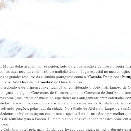
. Muitas delas acabam por se perder, fruto da globalização e da nossa própria "ma
o, mas estas receitas com história e tradição têm um lugar especial no meu coração.
nos os grandes tesouros da culinária portuguesa como o
"Cozinha Tradicional Portu
o livro
"Arte Doceira de Coimbra"
de Dina de Sousa.
to redondo e de origem conventual. Já foi considerado o bolo mais famoso de C
o à doçaria de alguns Conventos de Coimbra, como o Convento de Sant’Ana e ta
ma coroa (uma argola de massa na superfície) mas antigamente eram enfeitadas co
estrelas, passarinhos, cercaduras e rosetas. Era comum ver as Arrufadeiras, senh
, soltando pregões, pelas ruas da cidade. No sábado de Aleluia o Largo de Sansão
endedeiras ambulantes (agora encontramos apenas 3 ou 4 mas é sempre melhor que
os de arrufadas
para a Páscoa. Durante o ano é possível encontrar estes bolos em 
iosa).
de Coimbra, optei pela mais rápida, que leveda duas vezes, primeiro durante uma