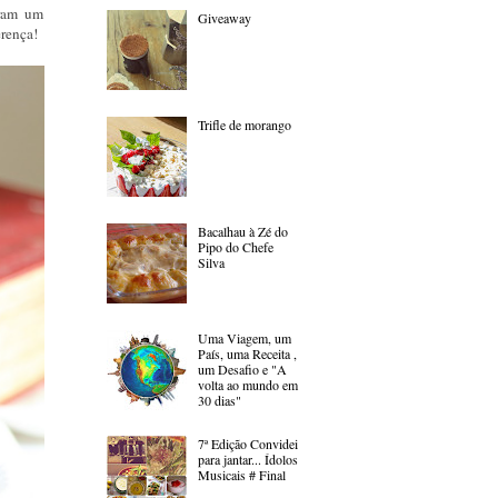
iram um
Giveaway
erença!
Trifle de morango
Bacalhau à Zé do
Pipo do Chefe
Silva
Uma Viagem, um
País, uma Receita ,
um Desafio e "A
volta ao mundo em
30 dias"
7ª Edição Convidei
para jantar... Ídolos
Musicais # Final