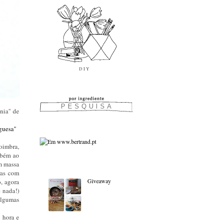
nia" de
guesa"
oimbra,
mbém ao
m massa
As favoritas:
oras com
Giveaway
, agora
 nada!)
algumas
 hora e