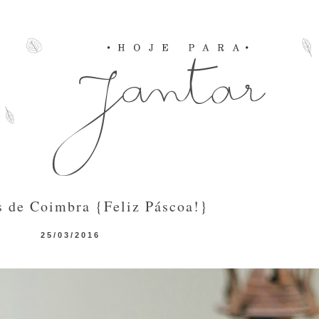
s de Coimbra {Feliz Páscoa!}
25/03/2016