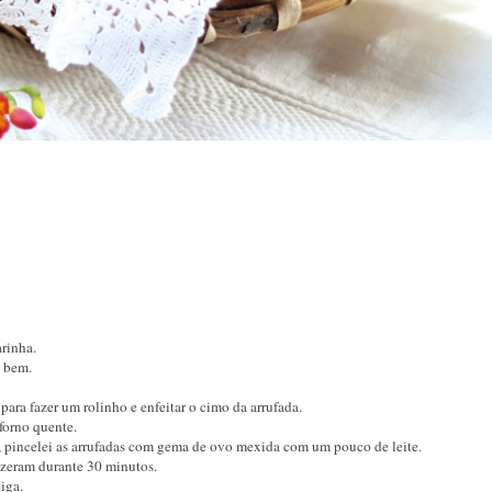
arinha.
o bem.
.
ara fazer um rolinho e enfeitar o cimo da arrufada.
forno quente.
zer, pincelei as arrufadas com gema de ovo mexida com um pouco de leite.
cozeram durante 30 minutos.
eiga.