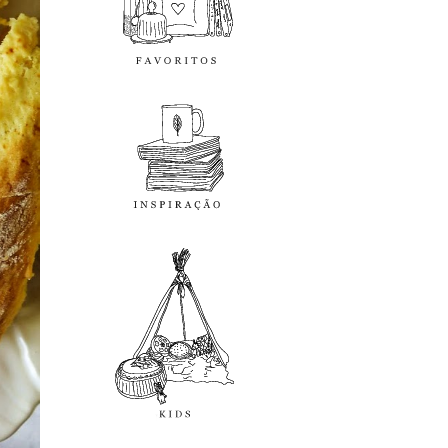
inspiração
kids
diy