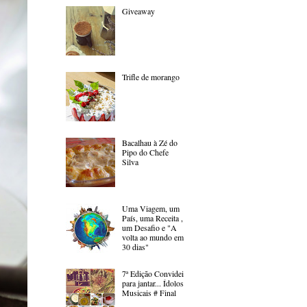
Giveaway
Trifle de morango
Bacalhau à Zé do
Pipo do Chefe
Silva
Uma Viagem, um
País, uma Receita ,
um Desafio e "A
volta ao mundo em
30 dias"
7ª Edição Convidei
para jantar... Ídolos
Musicais # Final