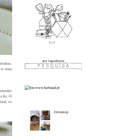
tinhas.
 si uma
eirinho
á fiz. O
nar, os
As favoritas:
Giveaway