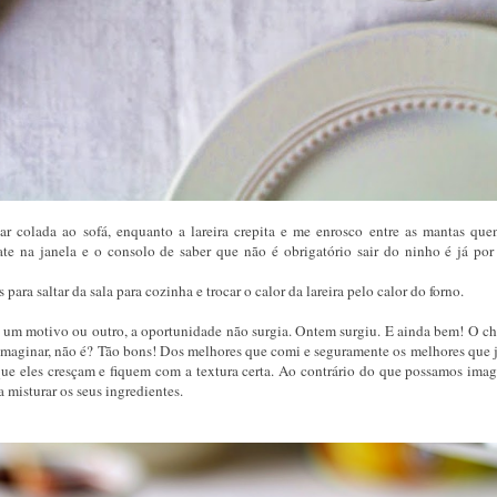
 colada ao sofá, enquanto a lareira crepita e me enrosco entre as mantas quen
te na janela e o consolo de saber que não é obrigatório sair do ninho é já por
ra saltar da sala para cozinha e trocar o calor da lareira pelo calor do forno.
um motivo ou outro, a oportunidade não surgia. Ontem surgiu. E ainda bem! O ch
e imaginar, não é? Tão bons! Dos melhores que comi e seguramente os melhores que j
ue eles cresçam e fiquem com a textura certa. Ao contrário do que possamos imagi
misturar os seus ingredientes.