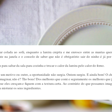
 colada ao sofá, enquanto a lareira crepita e me enrosco entre as mantas quen
te na janela e o consolo de saber que não é obrigatório sair do ninho é já por
ra saltar da sala para cozinha e trocar o calor da lareira pelo calor do forno.
um motivo ou outro, a oportunidade não surgia. Ontem surgiu. E ainda bem! O ch
e imaginar, não é? Tão bons! Dos melhores que comi e seguramente os melhores que j
ue eles cresçam e fiquem com a textura certa. Ao contrário do que possamos imagi
misturar os seus ingredientes.