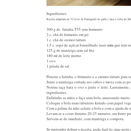
Ingredientes:
Receita adaptada de "O livro de Pantagruel de garfo e faca à volta do 
300 g de
farinha T55 sem fermento
2 c. chá de fermento em pó
1 c. chá de cremor tártaro
1,5 c. sopa de açúcar baunilhado (usei
este
que tem um
125 g de manteiga sem sal fria
180 ml de leite morno
1 ovo
1 pitada de sal
Peneire a farinha, o fermento e o cremor tártaro para u
Junte a manteiga cortada aos cubos e mexa com as pon
Noutra taça bata o ovo e junte o leite. Lentamente,
ingredientes.
Enfarinhe as mãos e faça uma bola, amassando muito 
Coloque a bola num tabuleiro forrado com papel vege
Com a palma da mão achate a bola e com a ajuda de um
Levam-se a cozer durante 20-25 minutos, em forno p
Servem-se de imediato, com manteiga e compota.
Se pretender dobrar a receita, pode fazê-lo, mas neste 