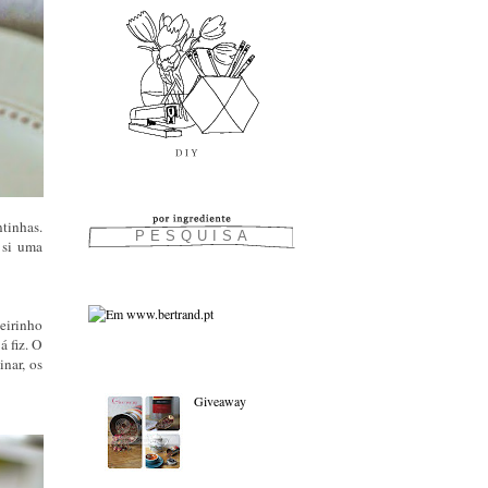
tinhas.
 si uma
eirinho
á fiz. O
nar, os
As favoritas:
Giveaway