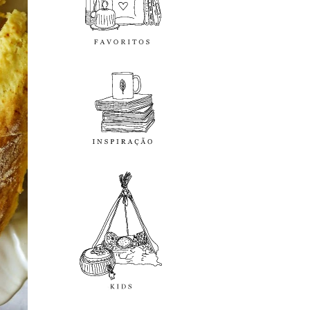
inspiração
kids
diy