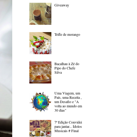
Giveaway
Trifle de morango
Bacalhau à Zé do
Pipo do Chefe
Silva
Uma Viagem, um
País, uma Receita ,
um Desafio e "A
volta ao mundo em
30 dias"
7ª Edição Convidei
para jantar... Ídolos
Musicais # Final