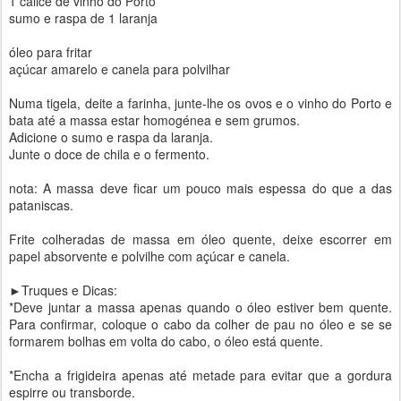
1 cálice de vinho do Porto
sumo e raspa de 1 laranja
óleo para fritar
açúcar amarelo e canela para polvilhar
Numa tigela, deite a farinha, junte-lhe os ovos e o vinho do Porto e
bata até a massa estar homogénea e sem grumos.
Adicione o sumo e raspa da laranja.
Junte o doce de chila e o fermento.
nota: A massa deve ficar um pouco mais espessa do que a das
pataniscas.
Frite colheradas de massa em óleo quente, deixe escorrer em
papel absorvente e polvilhe com açúcar e canela.
►Truques e Dicas:
*Deve juntar a massa apenas quando o óleo estiver bem quente.
Para confirmar, coloque o cabo da colher de pau no óleo e se se
formarem bolhas em volta do cabo, o óleo está quente.
*Encha a frigideira apenas até metade para evitar que a gordura
espirre ou transborde.