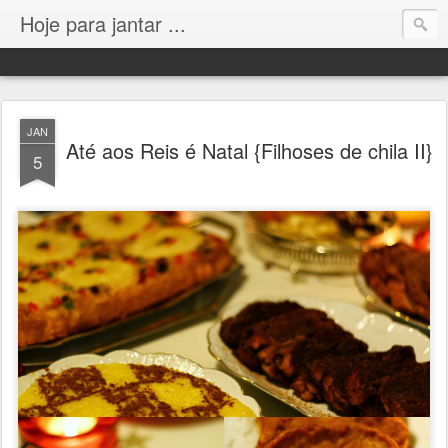
Hoje para jantar ...
JAN
Até aos Reis é Natal {Filhoses de chila II}
5