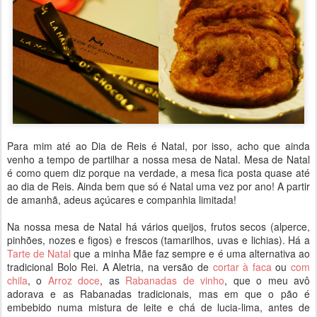
Para mim até ao Dia de Reis é Natal, por isso, acho que ainda
venho a tempo de partilhar a nossa mesa de Natal. Mesa de Natal
é como quem diz porque na verdade, a mesa fica posta quase até
ao dia de Reis. Ainda bem que só é Natal uma vez por ano! A partir
de amanhã, adeus açúcares e companhia limitada!
Na nossa mesa de Natal há vários queijos, frutos secos (alperce,
pinhões, nozes e figos) e frescos (tamarilhos, uvas e lichias). Há a
Tarte de Natal
que a minha Mãe faz sempre e é uma alternativa ao
tradicional Bolo Rei. A Aletria, na versão de
cortar à faca
ou
com
chila
, o
Arroz doce
, as
Rabanadas de vinho
, que o meu avô
adorava e as Rabanadas tradicionais, mas em que o pão é
embebido numa mistura de leite e chá de lucia-lima, antes de