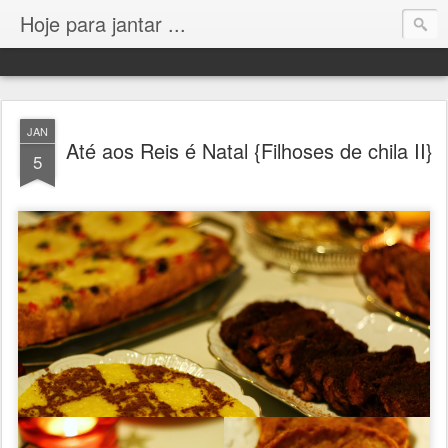
Hoje para jantar ...
JAN
Até aos Reis é Natal {Filhoses de chila II}
5