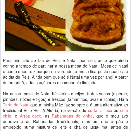
Para mim até ao Dia de Reis é Natal, por isso, acho que ainda
venho a tempo de partilhar a nossa mesa de Natal. Mesa de Natal
é como quem diz porque na verdade, a mesa fica posta quase até
ao dia de Reis. Ainda bem que só é Natal uma vez por ano! A partir
de amanhã, adeus açúcares e companhia limitada!
Na nossa mesa de Natal há vários queijos, frutos secos (alperce,
pinhões, nozes e figos) e frescos (tamarilhos, uvas e lichias). Há a
Tarte de Natal
que a minha Mãe faz sempre e é uma alternativa ao
tradicional Bolo Rei. A Aletria, na versão de
cortar à faca
ou
com
chila
, o
Arroz doce
, as
Rabanadas de vinho
, que o meu avô
adorava e as Rabanadas tradicionais, mas em que o pão é
embebido numa mistura de leite e chá de lucia-lima, antes de