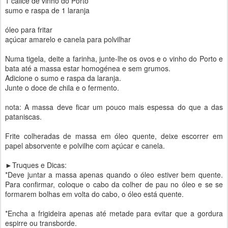
1 cálice de vinho do Porto
sumo e raspa de 1 laranja
óleo para fritar
açúcar amarelo e canela para polvilhar
Numa tigela, deite a farinha, junte-lhe os ovos e o vinho do Porto e
bata até a massa estar homogénea e sem grumos.
Adicione o sumo e raspa da laranja.
Junte o doce de chila e o fermento.
nota: A massa deve ficar um pouco mais espessa do que a das
pataniscas.
Frite colheradas de massa em óleo quente, deixe escorrer em
papel absorvente e polvilhe com açúcar e canela.
►Truques e Dicas:
*Deve juntar a massa apenas quando o óleo estiver bem quente.
Para confirmar, coloque o cabo da colher de pau no óleo e se se
formarem bolhas em volta do cabo, o óleo está quente.
*Encha a frigideira apenas até metade para evitar que a gordura
espirre ou transborde.