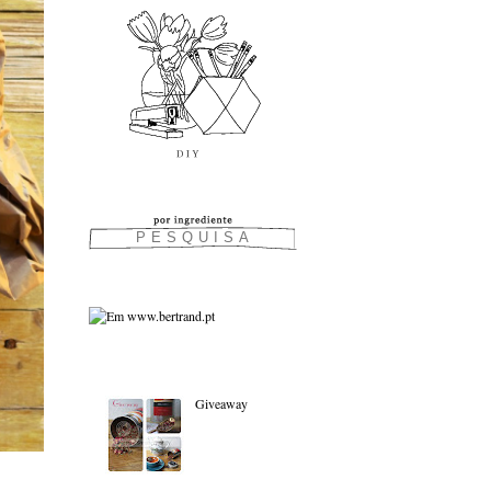
As favoritas:
Giveaway