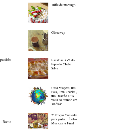
Trifle de morango
Giveaway
partido
Bacalhau à Zé do
Pipo do Chefe
Silva
Uma Viagem, um
País, uma Receita ,
um Desafio e "A
volta ao mundo em
30 dias"
7ª Edição Convidei
para jantar... Ídolos
. Basta
Musicais # Final