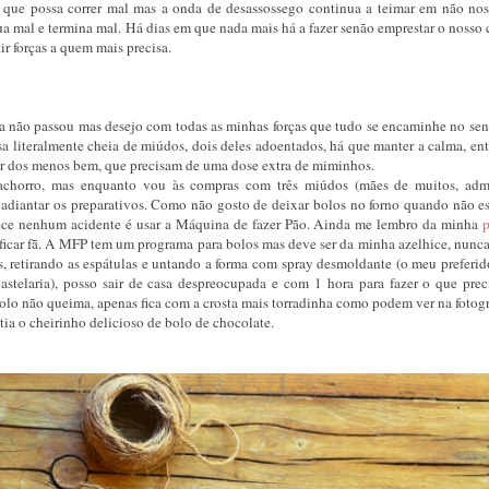
ue possa correr mal mas a onda de desassossego continua a teimar em não nos
a mal e termina mal. Há dias em que nada mais há a fazer senão emprestar o nosso 
r forças a quem mais precisa.
a não passou mas desejo com todas as minhas forças que tudo se encaminhe no sen
sa literalmente cheia de miúdos, dois deles adoentados, há que manter a calma, ent
dar dos menos bem, que precisam de uma dose extra de miminhos.
achorro, mas enquanto vou às compras com três miúdos (mães de muitos, adm
 adiantar os preparativos. Como não gosto de deixar bolos no forno quando não e
ntece nenhum acidente é usar a Máquina de fazer Pão. Ainda me lembro da minha
p
 ficar fã. A MFP tem um programa para bolos mas deve ser da minha azelhice, nunca
 retirando as espátulas e untando a forma com spray desmoldante (o meu preferid
stelaria), posso sair de casa despreocupada e com 1 hora para fazer o que prec
bolo não queima, apenas fica com a crosta mais torradinha como podem ver na fotogr
tia o cheirinho delicioso de bolo de chocolate.