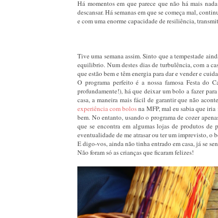
Há momentos em que parece que não há mais nada q
descansar. Há semanas em que se começa mal, continu
e com uma enorme capacidade de resiliência, transmiti
Tive uma semana assim. Sinto que a tempestade aind
equilibrio. Num destes dias de turbulência, com a ca
que estão bem e têm energia para dar e vender e cui
O programa perfeito é a nossa famosa Festa do C
profundamente!), há que deixar um bolo a fazer para
casa, a maneira mais fácil de garantir que não aco
experiência com bolos
na MFP, mal eu sabia que iria
bem. No entanto, usando o programa de cozer apenas,
que se encontra em algumas lojas de produtos de pa
eventualidade de me atrasar ou ter um imprevisto, o 
E digo-vos, ainda não tinha entrado em casa, já se sen
Não foram só as crianças que ficaram felizes!