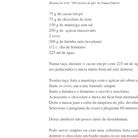
(Receita do livro "200 receitas de pão" de Joanna Farrow)
75 g de cacau em pó
75 g de chocolate de leite
150 g de manteiga sem sal
250 g de açúcar mascavado
2 ovos
200 g de farinha auto-levedante
1/2 c. chá de fermento
225 ml de água
Numa taça, misture o cacau em pó com 225 ml de água
aos pedacinhos e mexa muito bem até este derreter.
Noutra taça, bata a manteiga com o açúcar até obter 
Junte os ovos, um a um, batendo sempre.
Junte a farinha e o fermento e envolva sem bater.
Acrescente o chocolate e mexa até ficar bem misturad
Deite a massa para a cuba da máquina do pão, devid
Selecione o programa de cozer e programe 60 minuto
Deixe arrefecer um pouco antes de desenformar.
Pode servir simples ou com uma cobertura feita co
derreter o chocolate em banho maria ou no microonda