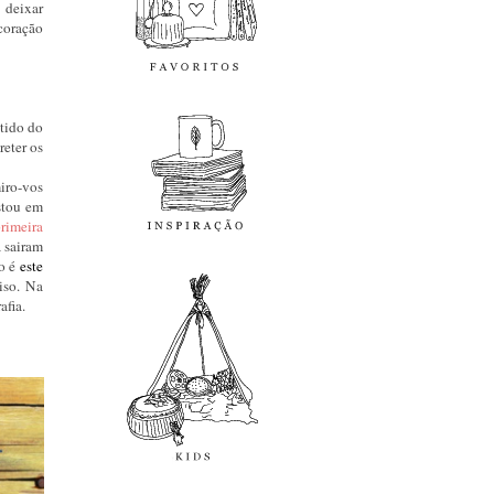
 deixar
coração
inspiração
tido do
reter os
iro-vos
stou em
rimeira
 sairam
kids
o é
este
iso. Na
afia.
diy