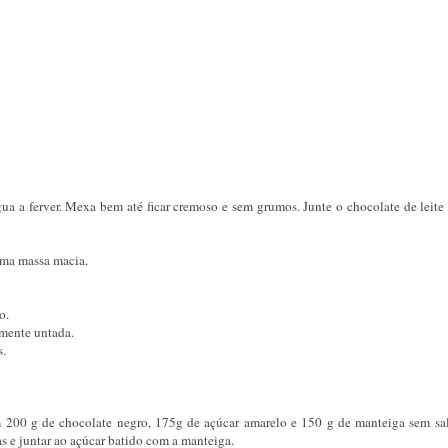
 a ferver. Mexa bem até ficar cremoso e sem grumos. Junte o chocolate de leite 
uma massa macia.
o.
amente untada.
s.
m 200 g de chocolate negro, 175g de açúcar amarelo e 150 g de manteiga sem sal
s e juntar ao açúcar batido com a manteiga.