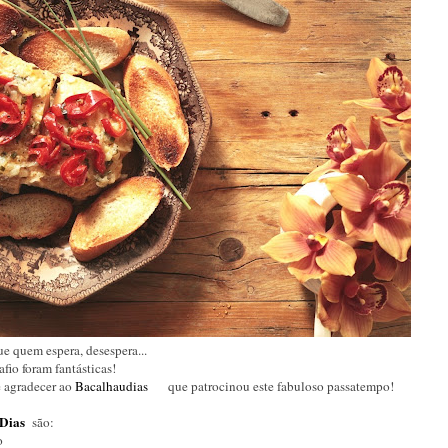
e quem espera, desespera...
afio foram fantásticas!
e agradecer ao
Bacalhaudias
que patrocinou este fabuloso passatempo!
 Dias
são:
o