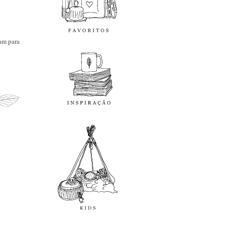
inspiração
ram para
kids
diy