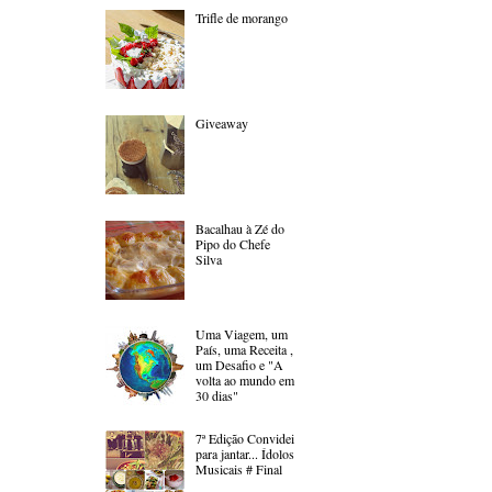
Trifle de morango
Giveaway
Bacalhau à Zé do
Pipo do Chefe
Silva
Uma Viagem, um
País, uma Receita ,
um Desafio e "A
volta ao mundo em
30 dias"
7ª Edição Convidei
para jantar... Ídolos
Musicais # Final