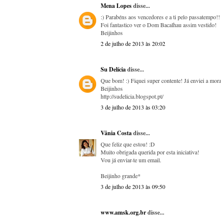
Mena Lopes
disse...
:) Parabéns aos vencedores e a ti pelo passatempo!!
Foi fantastico ver o Dom Bacalhau assim vestido!
Beijinhos
2 de julho de 2013 às 20:02
Su Delícia
disse...
Que bom! :) Fiquei super contente! Já enviei a mora
Beijinhos
http://sudelicia.blogspot.pt/
3 de julho de 2013 às 03:20
Vânia Costa
disse...
Que feliz que estou! :D
Muito obrigada querida por esta iniciativa!
Vou já enviar-te um email.
Beijinho grande*
3 de julho de 2013 às 09:50
www.amsk.org.br
disse...