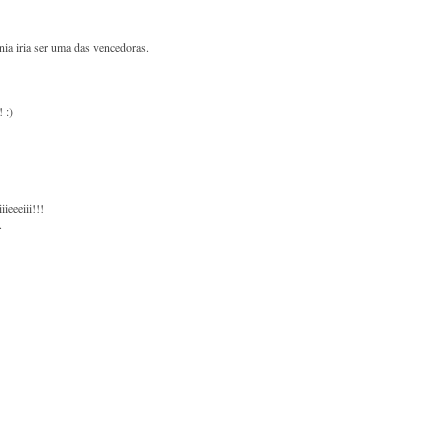
ânia iria ser uma das vencedoras.
 :)
ieeeiii!!!
.