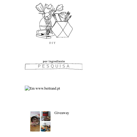
As favoritas:
Giveaway