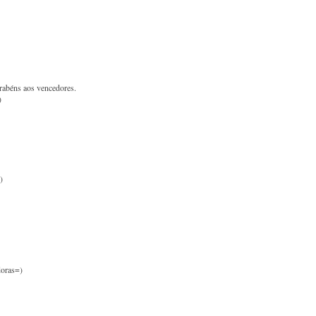
arabéns aos vencedores.
)
)
doras=)