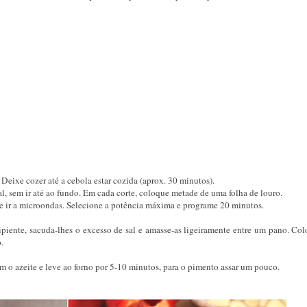
Deixe cozer até a cebola estar cozida (aprox. 30 minutos).
al, sem ir até ao fundo. Em cada corte, coloque metade de uma folha de louro.
 de ir a microondas. Selecione a potência máxima e programe 20 minutos.
cipiente, sacuda-lhes o excesso de sal e amasse-as ligeiramente entre um pano. Co
o.
m o azeite e leve ao forno por 5-10 minutos, para o pimento assar um pouco.