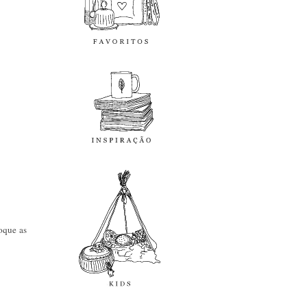
inspiração
kids
loque as
diy