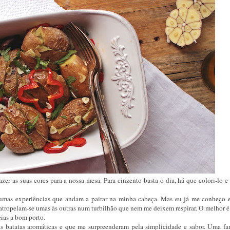
er as suas cores para a nossa mesa. Para cinzento basta o dia, há que colori-lo e
umas experiências que andam a pairar na minha cabeça. Mas eu já me conheço e
as atropelam-se umas às outras num turbilhão que nem me deixem respirar. O melhor é
deias a bom porto.
 batatas aromáticas e que me surpreenderam pela simplicidade e sabor. Uma fan