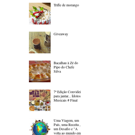
Trifle de morango
Giveaway
Bacalhau à Zé do
Pipo do Chefe
Silva
7ª Edição Convidei
para jantar... Ídolos
Musicais # Final
Uma Viagem, um
País, uma Receita ,
um Desafio e "A
volta ao mundo em