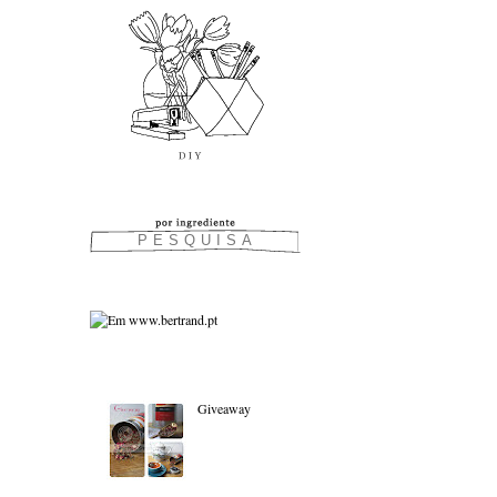
As favoritas:
Giveaway