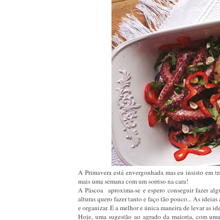
A Primavera está envergonhada mas eu insisto em traz
mais uma semana com um sorriso na cara!
A Páscoa aproxima-se e espero conseguir fazer alg
alturas quero fazer tanto e faço tão pouco... As idei
e organizar. É a melhor e única maneira de levar as i
Hoje, uma sugestão ao agrado da maioria, com umas