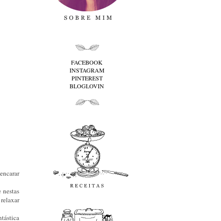
folha cima
FACEBOOK
INSTAGRAM
PINTEREST
BLOGLOVIN
folha baixo
Receitas
 encarar
 nestas
favoritos
 relaxar
tástica