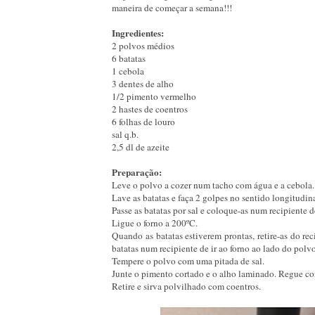
maneira de começar a semana!!!
Ingredientes:
2 polvos médios
6 batatas
1 cebola
3 dentes de alho
1/2 pimento vermelho
2 hastes de coentros
6 folhas de louro
sal q.b.
2,5 dl de azeite
Preparação:
Leve o polvo a cozer num tacho com água e a cebola. 
Lave as batatas e faça 2 golpes no sentido longitudin
Passe as batatas por sal e coloque-as num recipiente
Ligue o forno a 200ºC.
Quando as batatas estiverem prontas, retire-as do re
batatas num recipiente de ir ao forno ao lado do polv
Tempere o polvo com uma pitada de sal.
Junte o pimento cortado e o alho laminado. Regue co
Retire e sirva polvilhado com coentros.