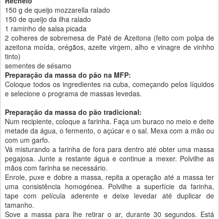
Recheio
150 g de queijo mozzarella ralado
150 de queijo da ilha ralado
1 raminho de salsa picada
2 colheres de sobremesa de Paté de Azeitona (feito com polpa de
azeitona moída, orégãos, azeite virgem, alho e vinagre de vinhho
tinto)
sementes de sésamo
Preparação da massa do pão na MFP:
Coloque todos os ingredientes na cuba, começando pelos líquidos
e selecione o programa de massas levedas.
Preparação da massa do pão tradicional:
Num recipiente, coloque a farinha. Faça um buraco no meio e deite
metade da água, o fermento, o açúcar e o sal. Mexa com a mão ou
com um garfo.
Vá misturando a farinha de fora para dentro até obter uma massa
pegajosa. Junte a restante água e continue a mexer. Polvilhe as
mãos com farinha se necessário.
Enrole, puxe e dobre a massa, repita a operação até a massa ter
uma consistência homogénea. Polvilhe a superfície da farinha,
tape com película aderente e deixe levedar até duplicar de
tamanho.
Sove a massa para lhe retirar o ar, durante 30 segundos. Está