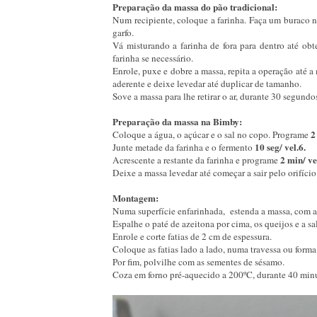
Preparação da massa do pão tradicional:
Num recipiente, coloque a farinha. Faça um buraco 
garfo.
Vá misturando a farinha de fora para dentro até ob
farinha se necessário.
Enrole, puxe e dobre a massa, repita a operação até a
aderente e deixe levedar até duplicar de tamanho.
Sove a massa para lhe retirar o ar, durante 30 segundos
Preparação da massa na Bimby:
2
Coloque a água, o açúcar e o sal no copo. Programe
10 seg/ vel.6.
Junte metade da farinha e o fermento
2 min/ ve
Acrescente a restante da farinha e programe
Deixe a massa levedar até começar a sair pelo orifíci
Montagem:
Numa superfície enfarinhada, estenda a massa, com a
Espalhe o paté de azeitona por cima, os queijos e a sa
Enrole e corte fatias de 2 cm de espessura.
Coloque as fatias lado a lado, numa travessa ou forma
Por fim, polvilhe com as sementes de sésamo.
Coza em forno pré-aquecido a 200ºC, durante 40 min