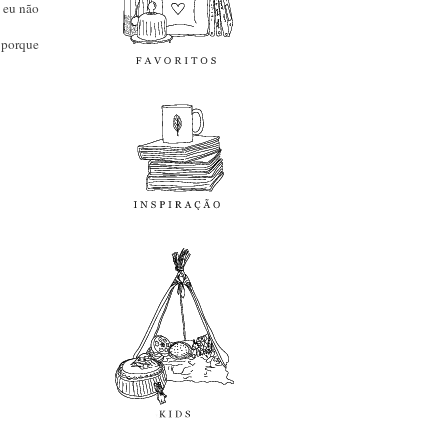
 eu não
 porque
inspiração
kids
diy