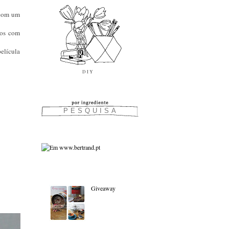
 com um
ãos com
película
As favoritas:
Giveaway