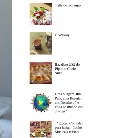
Trifle de morango
Giveaway
Bacalhau à Zé do
Pipo do Chefe
Silva
Uma Viagem, um
País, uma Receita ,
um Desafio e "A
volta ao mundo em
30 dias"
7ª Edição Convidei
para jantar... Ídolos
Musicais # Final