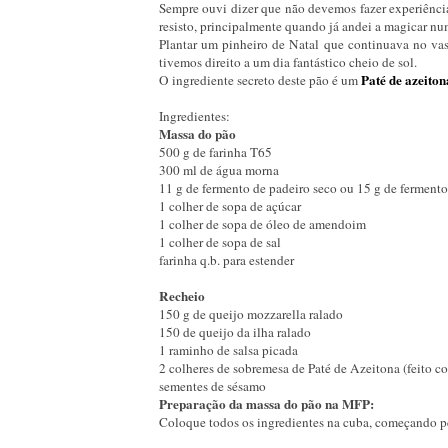
Sempre ouvi dizer que não devemos fazer experiênc
resisto, principalmente quando já andei a magicar num
Plantar um pinheiro de Natal que continuava no va
tivemos direito a um dia fantástico cheio de sol.
Paté de azeiton
O ingrediente secreto deste pão é um
Ingredientes:
Massa do pão
500 g de farinha T65
300 ml de água morna
11 g de fermento de padeiro seco ou 15 g de fermento
1 colher de sopa de açúcar
1 colher de sopa de óleo de amendoim
1 colher de sopa de sal
farinha q.b. para estender
Recheio
150 g de queijo mozzarella ralado
150 de queijo da ilha ralado
1 raminho de salsa picada
2 colheres de sobremesa de Paté de Azeitona (feito co
sementes de sésamo
Preparação da massa do pão na MFP:
Coloque todos os ingredientes na cuba, começando pe