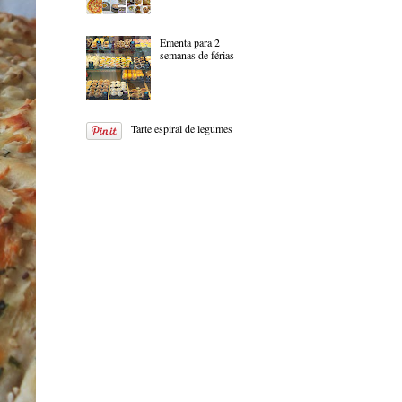
Ementa para 2
semanas de férias
Tarte espiral de legumes