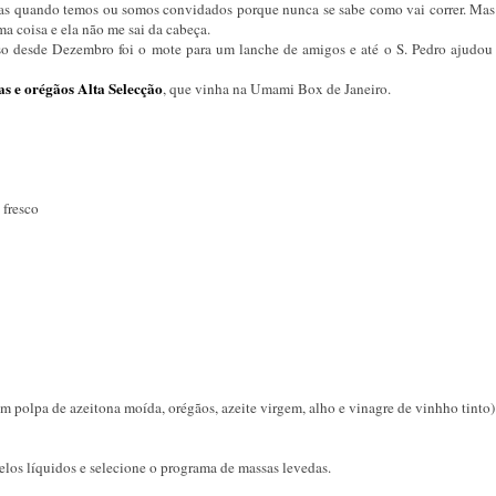
ias quando temos ou somos convidados porque nunca se sabe como vai correr. Mas
a coisa e ela não me sai da cabeça.
so desde Dezembro foi o mote para um lanche de amigos e até o S. Pedro ajudou
as e orégãos Alta Selecção
, que vinha na Umami Box de Janeiro.
 fresco
m polpa de azeitona moída, orégãos, azeite virgem, alho e vinagre de vinhho tinto)
los líquidos e selecione o programa de massas levedas.