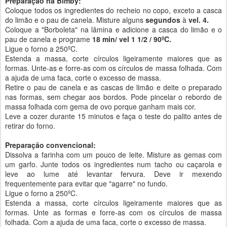
Preparação na Bimby:
Coloque todos os ingredientes do recheio no copo, exceto a casca
do limão e o pau de canela. Misture alguns
segundos
à
vel. 4.
Coloque a "Borboleta" na lâmina e adicione a casca do limão e o
pau de canela e programe
18 min/ vel 1 1/2 / 90ºC.
Ligue o forno a 250ºC.
Estenda a massa, corte círculos ligeiramente maiores que as
formas. Unte-as e forre-as com os círculos de massa folhada. Com
a ajuda de uma faca, corte o excesso de massa.
Retire o pau de canela e as cascas de limão e deite o preparado
nas formas, sem chegar aos bordos. Pode pincelar o rebordo de
massa folhada com gema de ovo porque ganham mais cor.
Leve a cozer durante 15 minutos e faça o teste do palito antes de
retirar do forno.
Preparação convencional:
Dissolva a farinha com um pouco de leite. Misture as gemas com
um garfo. Junte todos os ingredientes num tacho ou caçarola e
leve ao lume até levantar fervura. Deve ir mexendo
frequentemente para evitar que "agarre" no fundo.
Ligue o forno a 250ºC.
Estenda a massa, corte círculos ligeiramente maiores que as
formas. Unte as formas e forre-as com os círculos de massa
folhada. Com a ajuda de uma faca, corte o excesso de massa.