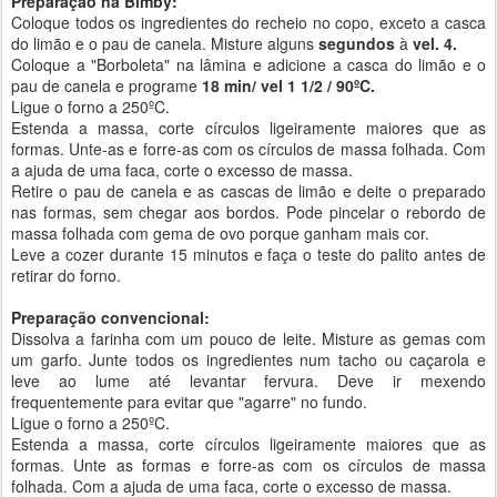
Preparação na Bimby:
Coloque todos os ingredientes do recheio no copo, exceto a casca
do limão e o pau de canela. Misture alguns
segundos
à
vel. 4.
Coloque a "Borboleta" na lâmina e adicione a casca do limão e o
pau de canela e programe
18 min/ vel 1 1/2 / 90ºC.
Ligue o forno a 250ºC.
Estenda a massa, corte círculos ligeiramente maiores que as
formas. Unte-as e forre-as com os círculos de massa folhada. Com
a ajuda de uma faca, corte o excesso de massa.
Retire o pau de canela e as cascas de limão e deite o preparado
nas formas, sem chegar aos bordos. Pode pincelar o rebordo de
massa folhada com gema de ovo porque ganham mais cor.
Leve a cozer durante 15 minutos e faça o teste do palito antes de
retirar do forno.
Preparação convencional:
Dissolva a farinha com um pouco de leite. Misture as gemas com
um garfo. Junte todos os ingredientes num tacho ou caçarola e
leve ao lume até levantar fervura. Deve ir mexendo
frequentemente para evitar que "agarre" no fundo.
Ligue o forno a 250ºC.
Estenda a massa, corte círculos ligeiramente maiores que as
formas. Unte as formas e forre-as com os círculos de massa
folhada. Com a ajuda de uma faca, corte o excesso de massa.