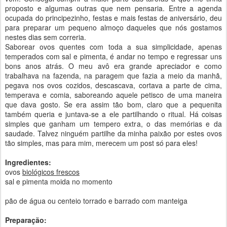
proposto e algumas outras que nem pensaria. Entre a agenda
ocupada do principezinho, festas e mais festas de aniversário, deu
para preparar um pequeno almoço daqueles que nós gostamos
nestes dias sem correria.
Saborear ovos quentes com toda a sua simplicidade, apenas
temperados com sal e pimenta, é andar no tempo e regressar uns
bons anos atrás. O meu avô era grande apreciador e como
trabalhava na fazenda, na paragem que fazia a meio da manhã,
pegava nos ovos cozidos, descascava, cortava a parte de cima,
temperava e comia, saboreando aquele petisco de uma maneira
que dava gosto. Se era assim tão bom, claro que a pequenita
também queria e juntava-se a ele partilhando o ritual. Há coisas
simples que ganham um tempero extra, o das memórias e da
saudade. Talvez ninguém partilhe da minha paixão por estes ovos
tão simples, mas para mim, merecem um post só para eles!
Ingredientes:
ovos
biológicos frescos
sal e pimenta moida no momento
pão de água ou centeio torrado e barrado com manteiga
Preparação: