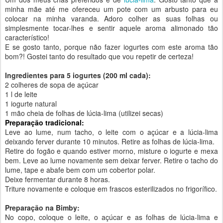
minha mãe até me ofereceu um pote com um arbusto para eu
colocar na minha varanda. Adoro colher as suas folhas ou
simplesmente tocar-lhes e sentir aquele aroma alimonado tão
característico!
E se gosto tanto, porque não fazer iogurtes com este aroma tão
bom?! Gostei tanto do resultado que vou repetir de certeza!
Ingredientes para 5 iogurtes (200 ml cada):
2 colheres de sopa de açúcar
1 l de leite
1 iogurte natural
1 mão cheia de folhas de lúcia-lima (utilizei secas)
Preparação tradicional:
Leve ao lume, num tacho, o leite com o açúcar e a lúcia-lima
deixando ferver durante 10 minutos. Retire as folhas de lúcia-lima.
Retire do fogão e quando estiver morno, misture o iogurte e mexa
bem. Leve ao lume novamente sem deixar ferver. Retire o tacho do
lume, tape e abafe bem com um cobertor polar.
Deixe fermentar durante 8 horas.
Triture novamente e coloque em frascos esterilizados no frigorífico.
Preparação na Bimby:
No copo, coloque o leite, o açúcar e as folhas de lúcia-lima e