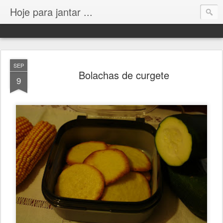
Hoje para jantar ...
SEP
Bolachas de curgete
9