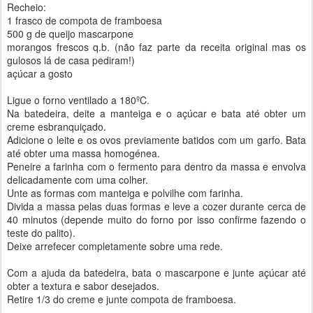
Recheio:
1 frasco de compota de framboesa
500 g de queijo mascarpone
morangos frescos q.b. (não faz parte da receita original mas os
gulosos lá de casa pediram!)
açúcar a gosto
Ligue o forno ventilado a 180ºC.
Na batedeira, deite a manteiga e o açúcar e bata até obter um
creme esbranquiçado.
Adicione o leite e os ovos previamente batidos com um garfo. Bata
até obter uma massa homogénea.
Peneire a farinha com o fermento para dentro da massa e envolva
delicadamente com uma colher.
Unte as formas com manteiga e polvilhe com farinha.
Divida a massa pelas duas formas e leve a cozer durante cerca de
40 minutos (depende muito do forno por isso confirme fazendo o
teste do palito).
Deixe arrefecer completamente sobre uma rede.
Com a ajuda da batedeira, bata o mascarpone e junte açúcar até
obter a textura e sabor desejados.
Retire 1/3 do creme e junte compota de framboesa.