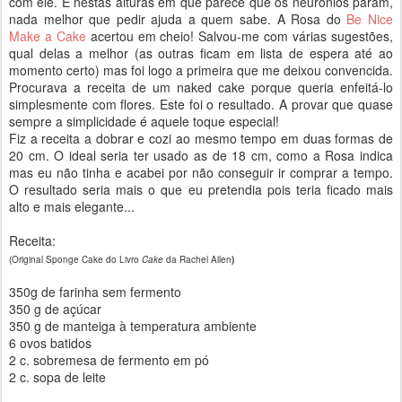
com ele. E nestas alturas em que parece que os neurónios param,
nada melhor que pedir ajuda a quem sabe. A Rosa do
Be Nice
Make a Cake
acertou em cheio!
Salvou-me com várias sugestões,
qual delas a melhor (as outras ficam em lista de espera até ao
momento certo) mas foi logo a primeira que me deixou convencida.
Procurava a receita de um naked cake porque queria enfeitá-lo
simplesmente com flores. Este foi o resultado. A provar que quase
sempre a simplicidade é aquele toque especial!
Fiz a receita a dobrar e cozi ao mesmo tempo em duas formas de
20 cm. O ideal seria ter usado as de 18 cm, como a Rosa indica
mas eu não tinha e acabei por não conseguir ir comprar a tempo.
O resultado seria mais o que eu pretendia pois teria ficado mais
alto e mais elegante...
Receita:
(Original Sponge Cake do Livro
Cake
da Rachel Allen
)
350g de farinha sem fermento
350 g de açúcar
350 g de manteiga à temperatura ambiente
6 ovos batidos
2 c. sobremesa de fermento em pó
2 c. sopa de leite