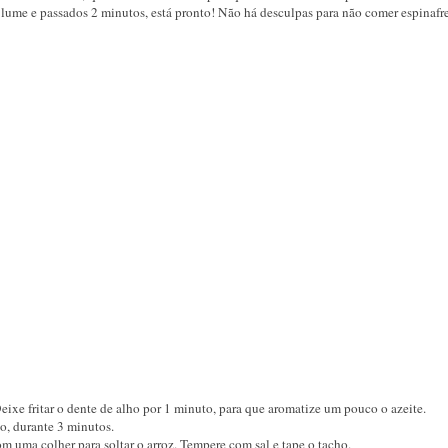
o lume e passados 2 minutos, está pronto! Não há desculpas para não comer espinafr
Deixe fritar o dente de alho por 1 minuto, para que aromatize um pouco o azeite.
o, durante 3 minutos.
m uma colher para soltar o arroz. Tempere com sal e tape o tacho.