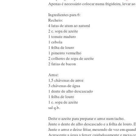
Apenas é necessário colocar numa frigideira, levar a
Ingredientes para 6:
Recheio:
4 latas de atum ao natural
2 c. sopa de azeite
1 tomate maduro
1 cebola
1 folha de louro
1 pimento vermelho
2 colheres de sopa de azeite
2 fatias de bacon
Arroz:
1,5 chávenas de arroz
3 chávenas de água
1 dente de alho descascado
1 folha de louro
1 c. sopa de azeite
sal q.b.
Deite o azeite para preparar o arroz num tacho.
Junte o dente de alho descascado e a folha de louro. 
Junte o arroz e deixe fritar, mexendo de vez em quand
Acrescente a água a ferver, cuidadosamente e mexa co