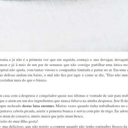
onta e já não é a primeira vez que em seguida, começo o ano devagar, devagar
rrancar e já à mais de um par de semanas que não consigo partilhar uma única rec
spital não ajuda, com tantas viroses e companhia limitada a pairar no ar. Era uma
as defesas andam em baixo, o mal não fica por aqui e como se diz, "Elas não ma
cozinhar mais do que o básico.
m casa com a despensa e congelador quase nas últimas e vontade de sair para reab
que o atum era um dos ingredientes que nunca faltava na minha despensa. Sou fã d
empre recheado
destas latas enormes
. Muitas vezes quando tinha trabalhadores no 
, juntava cebola picada, azeite e pimenta branca e servia com pão de trigo. Eu ador
por atum de conserva, muito maior que pelo atum fresco.
isito do meu filho gosta!
o
mas delicioso, que não resisto a comprar quando não tenho espinafres frescos da