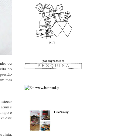
inho ou
eita no
 questão
tam mas
astecer
As favoritas:
e atum e
Giveaway
campo e
ava este
 quinta.