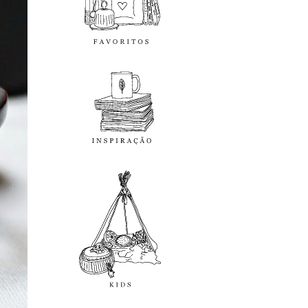
inspiração
kids
diy