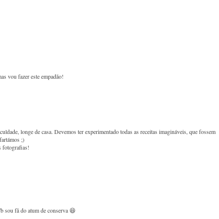
mas vou fazer este empadão!
culdade, longe de casa. Devemos ter experimentado todas as receitas imagináveis, que fossem
artámos ;)
s fotografias!
Tb sou fã do atum de conserva 😆