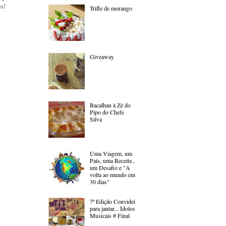
es!
Trifle de morango
Giveaway
Bacalhau à Zé do
Pipo do Chefe
Silva
Uma Viagem, um
País, uma Receita ,
um Desafio e "A
volta ao mundo em
30 dias"
7ª Edição Convidei
para jantar... Ídolos
Musicais # Final