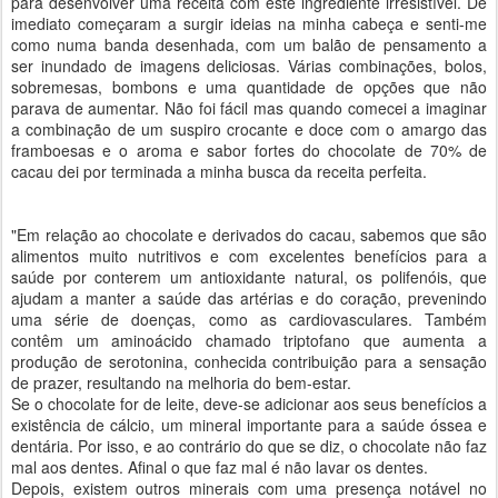
para desenvolver uma receita com este ingrediente irresistível. De
imediato começaram a surgir ideias na minha cabeça e senti-me
como numa banda desenhada, com um balão de pensamento a
ser inundado de imagens deliciosas. Várias combinações, bolos,
sobremesas, bombons e uma quantidade de opções que não
parava de aumentar. Não foi fácil mas quando comecei a imaginar
a combinação de um suspiro crocante e doce com o amargo das
framboesas e o aroma e sabor fortes do chocolate de 70% de
cacau dei por terminada a minha busca da receita perfeita.
"Em relação ao chocolate e derivados do cacau, sabemos que são
alimentos muito nutritivos e com excelentes benefícios para a
saúde por conterem um antioxidante natural, os polifenóis, que
ajudam a manter a saúde das artérias e do coração, prevenindo
uma série de doenças, como as cardiovasculares. Também
contêm um aminoácido chamado triptofano que aumenta a
produção de serotonina, conhecida contribuição para a sensação
de prazer, resultando na melhoria do bem-estar.
Se o chocolate for de leite, deve-se adicionar aos seus benefícios a
existência de cálcio, um mineral importante para a saúde óssea e
dentária. Por isso, e ao contrário do que se diz, o chocolate não faz
mal aos dentes. Afinal o que faz mal é não lavar os dentes.
Depois, existem outros minerais com uma presença notável no