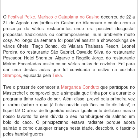
O
Festival Peixe, Marisco e Cataplana no Casino
decorreu de 22 a
31 de Agosto nos jardins do Casino de Vilamoura e contou com a
presença de vários restaurantes onde era possível desgustar
propostas tradicionais ou contemporâneas, num ambiente muito
cosy. Ao longo da semana foi possível assistir a showcookings de
vários Chefs: Tiago Bonito, do Vilalara Thalassa Resort, Leonel
Pereira, do restaurante São Gabriel, Osvalde Silva, do restaurante
Pescador, Hotel Sheraton Algarve e Rogélio Jorge, do restaurante
Moiras Encantadas assim como várias aulas de cozinha. Foi para
dar uma destas aulas que fui convidada e estive na cozinha
Silampos
, equipada pela
Teka
.
Tive o prazer de conhecer a
Margarida Conduto
que participou no
Masterchef e comprovei que a simpatia que tinha por ela durante o
programa tinha razão de ser. Além disso, provei pela primeira vez
o xarém (sobre o qual já tinha ouvido opiniões muito distintas!) e
fiquei fã! O arroz de lingueirão estava igualmente delicioso mas o
nosso favorito foi sem dúvida o seu hambúrguer de salmão em
bolo do caco. O principezinho estava radiante porque adora
salmão e como qualquer criança nesta idade, descobriu o fascinio
pelos hambúrgueres!