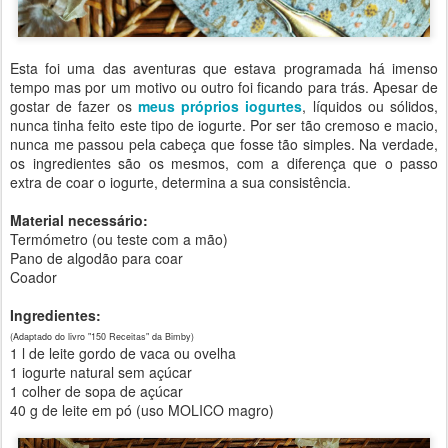
Esta foi uma das aventuras que estava programada há imenso
tempo mas por um motivo ou outro foi ficando para trás. Apesar de
gostar de fazer os
meus próprios iogurtes
, líquidos ou sólidos,
nunca tinha feito este tipo de iogurte. Por ser tão cremoso e macio,
nunca me passou pela cabeça que fosse tão simples. Na verdade,
os ingredientes são os mesmos, com a diferença que o passo
extra de coar o iogurte, determina a sua consistência.
Material necessário:
Termómetro (ou teste com a mão)
Pano de algodão para coar
Coador
Ingredientes:
(Adaptado do livro "150 Receitas" da Bimby)
1 l de leite gordo de vaca ou ovelha
1 iogurte natural sem açúcar
1 colher de sopa de açúcar
40 g de leite em pó (uso MOLICO magro)