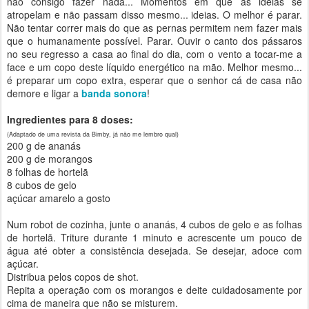
não consigo fazer nada... Momentos em que as ideias se
atropelam e não passam disso mesmo... ideias. O melhor é parar.
Não tentar correr mais do que as pernas permitem nem fazer mais
que o humanamente possível. Parar. Ouvir o canto dos pássaros
no seu regresso a casa ao final do dia, com o vento a tocar-me a
face e um copo deste líquido energético na mão. Melhor mesmo...
é preparar um copo extra, esperar que o senhor cá de casa não
demore e ligar a
banda sonora
!
Ingredientes para 8 doses:
(Adaptado de uma revista da Bimby, já não me lembro qual)
200 g de ananás
200 g de morangos
8 folhas de hortelã
8 cubos de gelo
açúcar amarelo a gosto
Num robot de cozinha, junte o ananás, 4 cubos de gelo e as folhas
de hortelã. Triture durante 1 minuto e acrescente um pouco de
água até obter a consistência desejada. Se desejar, adoce com
açúcar.
Distribua pelos copos de shot.
Repita a operação com os morangos e deite cuidadosamente por
cima de maneira que não se misturem.